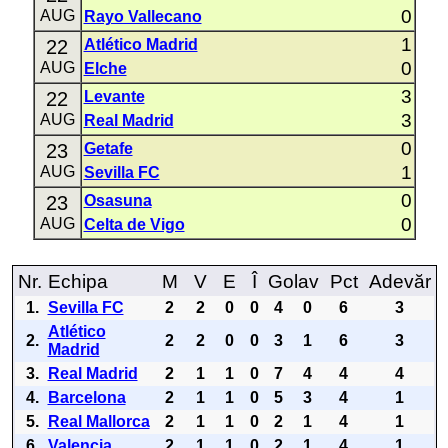
0
AUG
Rayo Vallecano
1
22
Atlético Madrid
0
AUG
Elche
3
22
Levante
3
AUG
Real Madrid
0
23
Getafe
1
AUG
Sevilla FC
0
23
Osasuna
0
AUG
Celta de Vigo
Nr.
Echipa
M
V
E
Î
Golav
Pct
Adevăr
1.
Sevilla FC
2
2
0
0
4
0
6
3
Atlético
2.
2
2
0
0
3
1
6
3
Madrid
3.
Real Madrid
2
1
1
0
7
4
4
4
4.
Barcelona
2
1
1
0
5
3
4
1
5.
Real Mallorca
2
1
1
0
2
1
4
1
6.
Valencia
2
1
1
0
2
1
4
1