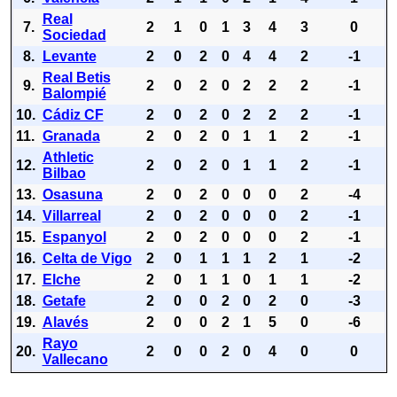
Real
7.
2
1
0
1
3
4
3
0
Sociedad
8.
Levante
2
0
2
0
4
4
2
-1
Real Betis
9.
2
0
2
0
2
2
2
-1
Balompié
10.
Cádiz CF
2
0
2
0
2
2
2
-1
11.
Granada
2
0
2
0
1
1
2
-1
Athletic
12.
2
0
2
0
1
1
2
-1
Bilbao
13.
Osasuna
2
0
2
0
0
0
2
-4
14.
Villarreal
2
0
2
0
0
0
2
-1
15.
Espanyol
2
0
2
0
0
0
2
-1
16.
Celta de Vigo
2
0
1
1
1
2
1
-2
17.
Elche
2
0
1
1
0
1
1
-2
18.
Getafe
2
0
0
2
0
2
0
-3
19.
Alavés
2
0
0
2
1
5
0
-6
Rayo
20.
2
0
0
2
0
4
0
0
Vallecano