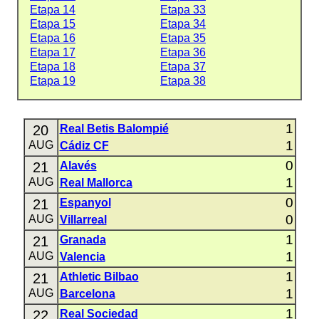
Etapa 14
Etapa 33
Etapa 15
Etapa 34
Etapa 16
Etapa 35
Etapa 17
Etapa 36
Etapa 18
Etapa 37
Etapa 19
Etapa 38
1
20
Real Betis Balompié
1
AUG
Cádiz CF
0
21
Alavés
1
AUG
Real Mallorca
0
21
Espanyol
0
AUG
Villarreal
1
21
Granada
1
AUG
Valencia
1
21
Athletic Bilbao
1
AUG
Barcelona
1
22
Real Sociedad