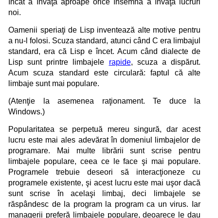
încât a învăţa aproape orice însemna a învăţa lucruri
noi.
Oamenii speriaţi de Lisp inventează alte motive pentru
a nu-l folosi. Scuza standard, atunci când C era limbajul
standard, era că Lisp e încet. Acum când dialecte de
Lisp sunt printre limbajele
rapide
, scuza a dispărut.
Acum scuza standard este circulară: faptul că alte
limbaje sunt mai populare.
(Atenţie la asemenea raţionament. Te duce la
Windows.)
Popularitatea se perpetuă mereu singură, dar acest
lucru este mai ales adevărat în domeniul limbajelor de
programare. Mai multe librării sunt scrise pentru
limbajele populare, ceea ce le face şi mai populare.
Programele trebuie deseori să interacţioneze cu
programele existente, şi acest lucru este mai uşor dacă
sunt scrise în acelaşi limbaj, deci limbajele se
răspândesc de la program la program ca un virus. Iar
managerii preferă limbajele populare, deoarece le dau