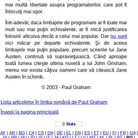
mai multă libertate asupra programatorilor, care pot fi
înlocuiţi mai uşor.
Într-adevăr, daca limbajele de programare ar fi toate mai
mult sau mai puţin echivalente, ar fi mică justificarea
folosirii altcuiva decât a celui mai popular. Dar
nu sunt
nici măcar pe departe echivalente. Şi de aceea
limbajele mai puţin populare, precum scrierile lui Jane
Austen, continuă să supravieţuiască. Când aproape
toată lumea citeşte ultima nuvelă a lui John Grisham,
mereu vor exista câţiva oameni care să citească Jane
Austen în schimb.
© 2003 - Paul Graham
Lista articolelor în limba română de Paul Graham
Înapoi la pagina principală
AF
|
AR
|
BG
|
CA
|
CS
|
DA
|
DE
|
EL
|
EN
|
ES
|
ET
|
EU
|
FI
|
FR
|
GA
|
HI
|
HR
|
HU
|
ID
|
IS
|
IT
|
JA
|
KO
|
LT
|
LV
|
MT
|
NL
|
PL
|
PT
|
RO
|