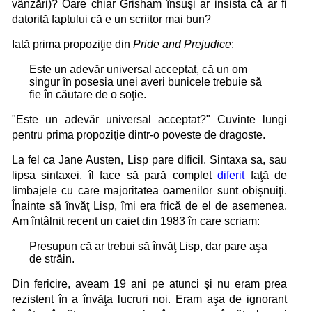
vânzări)? Oare chiar Grisham însuşi ar insista că ar fi
datorită faptului că e un scriitor mai bun?
Iată prima propoziţie din
Pride and Prejudice
:
Este un adevăr universal acceptat, că un om
singur în posesia unei averi bunicele trebuie să
fie în căutare de o soţie.
"Este un adevăr universal acceptat?" Cuvinte lungi
pentru prima propoziţie dintr-o poveste de dragoste.
La fel ca Jane Austen, Lisp pare dificil. Sintaxa sa, sau
lipsa sintaxei, îl face să pară complet
diferit
faţă de
limbajele cu care majoritatea oamenilor sunt obişnuiţi.
Înainte să învăţ Lisp, îmi era frică de el de asemenea.
Am întâlnit recent un caiet din 1983 în care scriam:
Presupun că ar trebui să învăţ Lisp, dar pare aşa
de străin.
Din fericire, aveam 19 ani pe atunci şi nu eram prea
rezistent în a învăţa lucruri noi. Eram aşa de ignorant