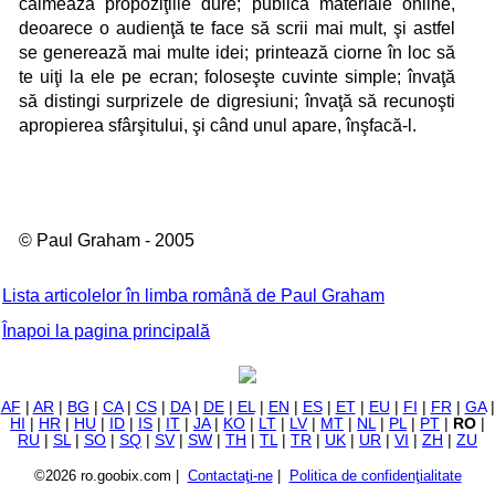
calmează propoziţiile dure; publică materiale online,
deoarece o audienţă te face să scrii mai mult, şi astfel
se generează mai multe idei; printează ciorne în loc să
te uiţi la ele pe ecran; foloseşte cuvinte simple; învaţă
să distingi surprizele de digresiuni; învaţă să recunoşti
apropierea sfârşitului, şi când unul apare, înşfacă-l.
© Paul Graham - 2005
Lista articolelor în limba română de Paul Graham
Înapoi la pagina principală
AF
|
AR
|
BG
|
CA
|
CS
|
DA
|
DE
|
EL
|
EN
|
ES
|
ET
|
EU
|
FI
|
FR
|
GA
|
HI
|
HR
|
HU
|
ID
|
IS
|
IT
|
JA
|
KO
|
LT
|
LV
|
MT
|
NL
|
PL
|
PT
|
RO
|
RU
|
SL
|
SO
|
SQ
|
SV
|
SW
|
TH
|
TL
|
TR
|
UK
|
UR
|
VI
|
ZH
|
ZU
©2026 ro.goobix.com |
Contactaţi-ne
|
Politica de confidenţialitate