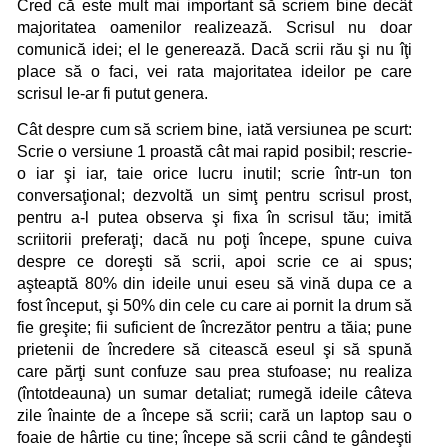
Cred că este mult mai important să scriem bine decât
majoritatea oamenilor realizează. Scrisul nu doar
comunică idei; el le generează. Dacă scrii rău şi nu îţi
place să o faci, vei rata majoritatea ideilor pe care
scrisul le-ar fi putut genera.
Cât despre cum să scriem bine, iată versiunea pe scurt:
Scrie o versiune 1 proastă cât mai rapid posibil; rescrie-
o iar şi iar, taie orice lucru inutil; scrie într-un ton
conversaţional; dezvoltă un simţ pentru scrisul prost,
pentru a-l putea observa şi fixa în scrisul tău; imită
scriitorii preferaţi; dacă nu poţi începe, spune cuiva
despre ce doreşti să scrii, apoi scrie ce ai spus;
aşteaptă 80% din ideile unui eseu să vină dupa ce a
fost început, şi 50% din cele cu care ai pornit la drum să
fie greşite; fii suficient de încrezător pentru a tăia; pune
prietenii de încredere să citească eseul şi să spună
care părţi sunt confuze sau prea stufoase; nu realiza
(întotdeauna) un sumar detaliat; rumegă ideile câteva
zile înainte de a începe să scrii; cară un laptop sau o
foaie de hârtie cu tine; începe să scrii când te gândeşti