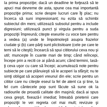
la prima propoziţie; dacă un deadline te forţează să te
apuci mai devreme de asta, spune cea mai importantă
propoziţie prima; scrie despre lucruri care îţi plac; nu
încerca să suni impresionant; nu ezita să schimbi
subiectul din mers; utilizează subsolul pentru a include
digresiuni; utilizează punct şi virgula pentru a suda
propoziţii împreună; citeşte eseurile cu voce tare pentru
a vedea (a) unde te împotmoleşti asupra frazelor
ciudate şi (b) care părţi sunt plictisitoare (cele pe care te
temi să le citeşti); încearcă să spui cititorului ceva nou şi
util; munceşte în cuante mari de timp; când reîncepi,
începe prin a reciti ce ai până acum; când termini, lasă-
ţi ceva uşor cu care să începi; acumulează note pentru
subiecte pe care plănuieşti să le acoperi la sfârşit; nu te
simţi obligat să acoperi vreunul din ele; scrie pentru un
cititor care nu citeşte eseul la fel de atent ca şi tine, la
fel cum cântecele pop sunt făcute să sune ok la
radiourile de proastă calitate din maşină; dacă ai spus
ceva greşit, fixează-l imediat; întreabă prietenii care
propoziţii le vei regreta cel mai mult; revizuie şi