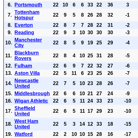
6.
Portsmouth
22
10
6
6
33
22
36
3
Tottenham
7.
22
9
5
8
26
28
32
-1
Hotspur
8.
Everton
22
8
7
7
28
22
31
-2
9.
Reading
22
9
3
10
30
30
30
-3
Manchester
10.
22
8
5
9
19
25
29
-4
City
Blackburn
11.
22
8
4
10
25
31
28
-5
Rovers
12.
Fulham
22
6
9
7
22
32
27
-6
13.
Aston Villa
22
5
11
6
23
25
26
-7
Newcastle
14.
22
7
5
10
23
28
26
-7
United
15.
Middlesbrough
22
6
6
10
21
27
24
-9
16.
Wigan Athletic
22
6
5
11
24
33
23
-10
Sheffield
17.
22
6
5
11
17
29
23
-10
United
West Ham
18.
22
5
3
14
12
33
18
-15
United
19.
Watford
22
2
10
10
15
28
16
-17