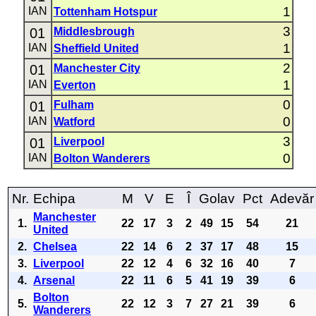
1
IAN
Tottenham Hotspur
3
01
Middlesbrough
1
IAN
Sheffield United
2
01
Manchester City
1
IAN
Everton
0
01
Fulham
0
IAN
Watford
3
01
Liverpool
0
IAN
Bolton Wanderers
Nr.
Echipa
M
V
E
Î
Golav
Pct
Adevăr
Manchester
1.
22
17
3
2
49
15
54
21
United
2.
Chelsea
22
14
6
2
37
17
48
15
3.
Liverpool
22
12
4
6
32
16
40
7
4.
Arsenal
22
11
6
5
41
19
39
6
Bolton
5.
22
12
3
7
27
21
39
6
Wanderers