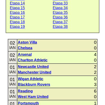
Etapa 14
Etapa 33
Etapa 15
Etapa 34
Etapa 16
Etapa 35
Etapa 17
Etapa 36
Etapa 18
Etapa 37
Etapa 19
Etapa 38
0
02
Aston Villa
0
IAN
Chelsea
4
02
Arsenal
0
IAN
Charlton Athletic
2
01
Newcastle United
2
IAN
Manchester United
0
01
Wigan Athletic
3
IAN
Blackburn Rovers
6
01
Reading
0
IAN
West Ham United
1
01
Portsmouth