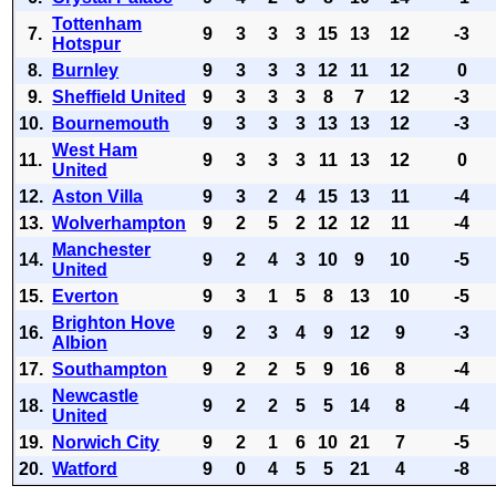
Tottenham
7.
9
3
3
3
15
13
12
-3
Hotspur
8.
Burnley
9
3
3
3
12
11
12
0
9.
Sheffield United
9
3
3
3
8
7
12
-3
10.
Bournemouth
9
3
3
3
13
13
12
-3
West Ham
11.
9
3
3
3
11
13
12
0
United
12.
Aston Villa
9
3
2
4
15
13
11
-4
13.
Wolverhampton
9
2
5
2
12
12
11
-4
Manchester
14.
9
2
4
3
10
9
10
-5
United
15.
Everton
9
3
1
5
8
13
10
-5
Brighton Hove
16.
9
2
3
4
9
12
9
-3
Albion
17.
Southampton
9
2
2
5
9
16
8
-4
Newcastle
18.
9
2
2
5
5
14
8
-4
United
19.
Norwich City
9
2
1
6
10
21
7
-5
20.
Watford
9
0
4
5
5
21
4
-8