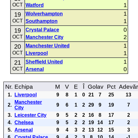
1
OCT
Watford
1
19
Wolverhampton
1
OCT
Southampton
0
19
Crystal Palace
2
OCT
Manchester City
1
20
Manchester United
1
OCT
Liverpool
1
21
Sheffield United
0
OCT
Arsenal
Nr.
Echipa
M
V
E
Î
Golav
Pct
Adevă
1.
Liverpool
9
8
1
0
21
7
25
13
Manchester
2.
9
6
1
2
29
9
19
7
City
3.
Leicester City
9
5
2
2
16
8
17
2
4.
Chelsea
9
5
2
2
19
14
17
2
5.
Arsenal
9
4
3
2
13
12
15
3
6.
Crystal Palace
9
4
2
3
8
10
14
-1