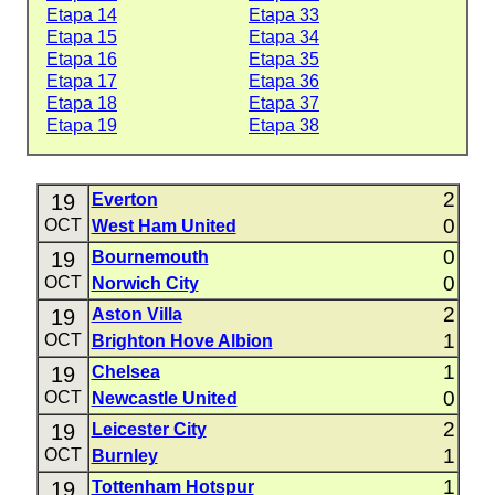
Etapa 14
Etapa 33
Etapa 15
Etapa 34
Etapa 16
Etapa 35
Etapa 17
Etapa 36
Etapa 18
Etapa 37
Etapa 19
Etapa 38
2
19
Everton
0
OCT
West Ham United
0
19
Bournemouth
0
OCT
Norwich City
2
19
Aston Villa
1
OCT
Brighton Hove Albion
1
19
Chelsea
0
OCT
Newcastle United
2
19
Leicester City
1
OCT
Burnley
1
19
Tottenham Hotspur