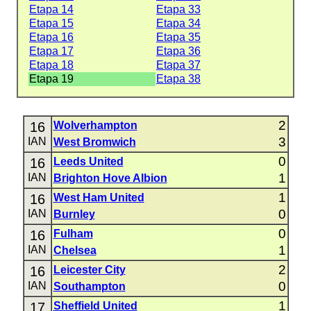
Etapa 14
Etapa 33
Etapa 15
Etapa 34
Etapa 16
Etapa 35
Etapa 17
Etapa 36
Etapa 18
Etapa 37
Etapa 19
Etapa 38
2
16
Wolverhampton
3
IAN
West Bromwich
0
16
Leeds United
1
IAN
Brighton Hove Albion
1
16
West Ham United
0
IAN
Burnley
0
16
Fulham
1
IAN
Chelsea
2
16
Leicester City
0
IAN
Southampton
1
17
Sheffield United