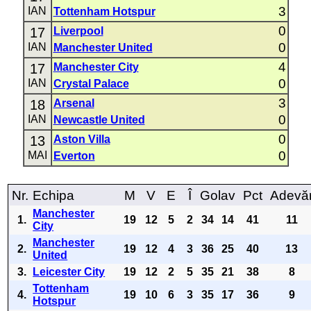
3
IAN
Tottenham Hotspur
0
17
Liverpool
0
IAN
Manchester United
4
17
Manchester City
0
IAN
Crystal Palace
3
18
Arsenal
0
IAN
Newcastle United
0
13
Aston Villa
0
MAI
Everton
Nr.
Echipa
M
V
E
Î
Golav
Pct
Adevă
Manchester
1.
19
12
5
2
34
14
41
11
City
Manchester
2.
19
12
4
3
36
25
40
13
United
3.
Leicester City
19
12
2
5
35
21
38
8
Tottenham
4.
19
10
6
3
35
17
36
9
Hotspur