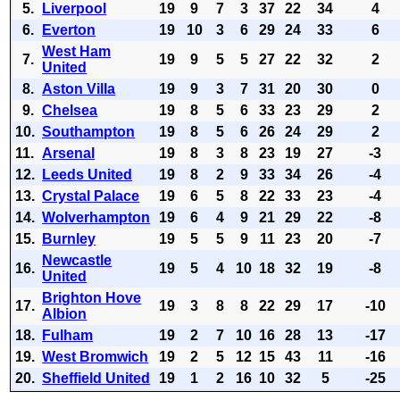
5.
Liverpool
19
9
7
3
37
22
34
4
6.
Everton
19
10
3
6
29
24
33
6
West Ham
7.
19
9
5
5
27
22
32
2
United
8.
Aston Villa
19
9
3
7
31
20
30
0
9.
Chelsea
19
8
5
6
33
23
29
2
10.
Southampton
19
8
5
6
26
24
29
2
11.
Arsenal
19
8
3
8
23
19
27
-3
12.
Leeds United
19
8
2
9
33
34
26
-4
13.
Crystal Palace
19
6
5
8
22
33
23
-4
14.
Wolverhampton
19
6
4
9
21
29
22
-8
15.
Burnley
19
5
5
9
11
23
20
-7
Newcastle
16.
19
5
4
10
18
32
19
-8
United
Brighton Hove
17.
19
3
8
8
22
29
17
-10
Albion
18.
Fulham
19
2
7
10
16
28
13
-17
19.
West Bromwich
19
2
5
12
15
43
11
-16
20.
Sheffield United
19
1
2
16
10
32
5
-25