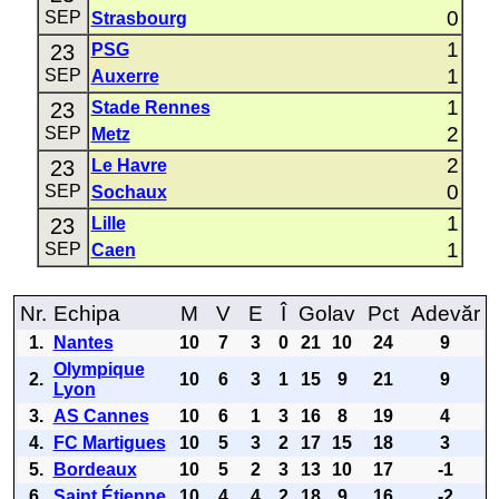
0
SEP
Strasbourg
1
23
PSG
1
SEP
Auxerre
1
23
Stade Rennes
2
SEP
Metz
2
23
Le Havre
0
SEP
Sochaux
1
23
Lille
1
SEP
Caen
Nr.
Echipa
M
V
E
Î
Golav
Pct
Adevăr
1.
Nantes
10
7
3
0
21
10
24
9
Olympique
2.
10
6
3
1
15
9
21
9
Lyon
3.
AS Cannes
10
6
1
3
16
8
19
4
4.
FC Martigues
10
5
3
2
17
15
18
3
5.
Bordeaux
10
5
2
3
13
10
17
-1
6.
Saint Étienne
10
4
4
2
18
9
16
-2