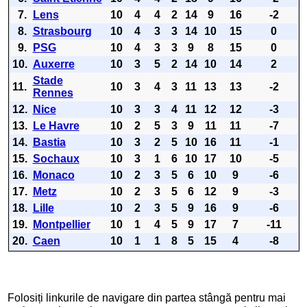
7.
Lens
10
4
4
2
14
9
16
-2
8.
Strasbourg
10
4
3
3
14
10
15
0
9.
PSG
10
4
3
3
9
8
15
0
10.
Auxerre
10
3
5
2
14
10
14
2
Stade
11.
10
3
4
3
11
13
13
-2
Rennes
12.
Nice
10
3
3
4
11
12
12
-3
13.
Le Havre
10
2
5
3
9
11
11
-7
14.
Bastia
10
3
2
5
10
16
11
-1
15.
Sochaux
10
3
1
6
10
17
10
-5
16.
Monaco
10
2
3
5
6
10
9
-6
17.
Metz
10
2
3
5
6
12
9
-3
18.
Lille
10
2
3
5
9
16
9
-6
19.
Montpellier
10
1
4
5
9
17
7
-11
20.
Caen
10
1
1
8
5
15
4
-8
Folosiți linkurile de navigare din partea stângă pentru mai