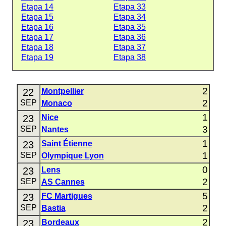
Etapa 14
Etapa 33
Etapa 15
Etapa 34
Etapa 16
Etapa 35
Etapa 17
Etapa 36
Etapa 18
Etapa 37
Etapa 19
Etapa 38
2
22
Montpellier
2
SEP
Monaco
1
23
Nice
3
SEP
Nantes
1
23
Saint Étienne
1
SEP
Olympique Lyon
0
23
Lens
2
SEP
AS Cannes
5
23
FC Martigues
2
SEP
Bastia
2
23
Bordeaux