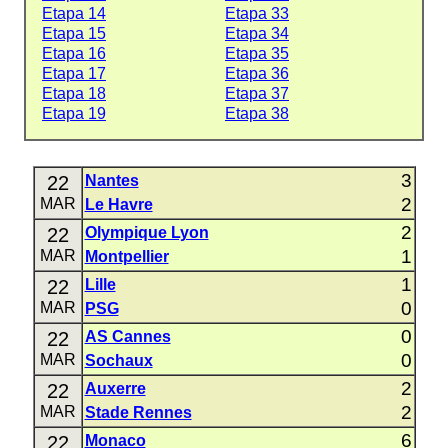
Etapa 14
Etapa 33
Etapa 15
Etapa 34
Etapa 16
Etapa 35
Etapa 17
Etapa 36
Etapa 18
Etapa 37
Etapa 19
Etapa 38
3
22
Nantes
2
MAR
Le Havre
2
22
Olympique Lyon
1
MAR
Montpellier
1
22
Lille
0
MAR
PSG
0
22
AS Cannes
0
MAR
Sochaux
2
22
Auxerre
2
MAR
Stade Rennes
6
22
Monaco