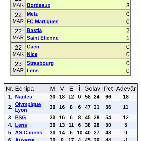
3
MAR
Bordeaux
0
22
Metz
0
MAR
FC Martigues
2
22
Bastia
1
MAR
Saint Étienne
0
22
Caen
0
MAR
Nice
0
23
Strasbourg
0
MAR
Lens
Nr.
Echipa
M
V
E
Î
Golav
Pct
Adevăr
1.
Nantes
30
18
12
0
58
24
66
18
Olympique
2.
30
16
8
6
47
31
56
11
Lyon
3.
PSG
30
16
6
8
45
28
54
12
4.
Lens
30
13
11
6
38
28
50
5
5.
AS Cannes
30
14
6
10
40
27
48
0
6.
Auxerre
30
9
17
4
45
29
44
-1