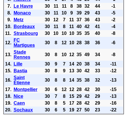
7.
Le Havre
30
11
11
8
38
32
44
-1
8.
Monaco
30
11
10
9
39
29
43
-5
9.
Metz
30
12
7
11
37
36
43
-2
10.
Bordeaux
30
11
8
11
40
42
41
-4
11.
Strasbourg
30
10
10
10
35
35
40
-8
FC
12.
30
8
12
10
28
38
36
-6
Martigues
Stade
13.
30
8
10
12
35
49
34
-8
Rennes
14.
Lille
30
9
7
14
20
38
34
-11
15.
Bastia
30
8
9
13
30
42
33
-12
Saint
16.
30
8
8
14
35
38
32
-13
Étienne
17.
Montpellier
30
6
12
12
28
42
30
-15
18.
Nice
30
7
8
15
29
42
29
-13
19.
Caen
30
8
5
17
28
42
29
-16
20.
Sochaux
30
6
5
19
27
50
23
-22