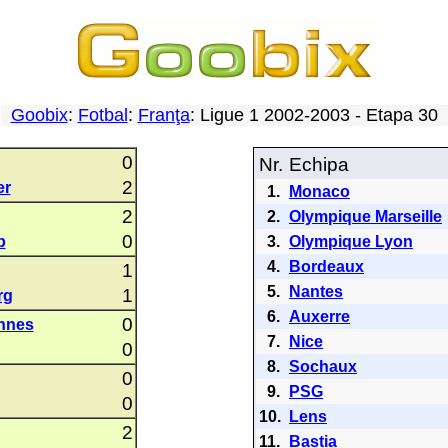
Goobix
:
Fotbal
:
Franţa
: Ligue 1 2002-2003 - Etapa 30
0
Nr.
Echipa
2
er
1.
Monaco
2
2.
Olympique Marseille
0
p
3.
Olympique Lyon
4.
Bordeaux
1
5.
Nantes
1
rg
6.
Auxerre
0
nnes
7.
Nice
0
8.
Sochaux
0
9.
PSG
0
10.
Lens
2
11.
Bastia