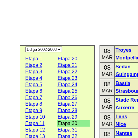
08
Troyes
MAR
Montpelli
Etapa 1
Etapa 20
Etapa 2
Etapa 21
08
Sedan
Etapa 3
Etapa 22
MAR
Guingam
Etapa 4
Etapa 23
08
Bastia
Etapa 5
Etapa 24
MAR
Etapa 6
Etapa 25
Strasbou
Etapa 7
Etapa 26
08
Stade Re
Etapa 8
Etapa 27
MAR
Auxerre
Etapa 9
Etapa 28
08
Lens
Etapa 10
Etapa 29
Etapa 11
Etapa 30
MAR
Nice
Etapa 12
Etapa 31
08
Nantes
Etapa 13
Etapa 32