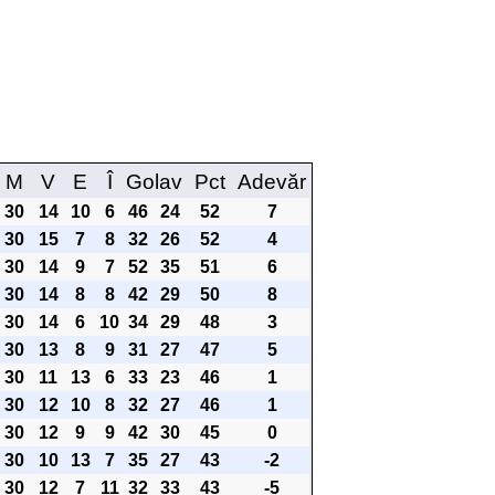
M
V
E
Î
Golav
Pct
Adevăr
30
14
10
6
46
24
52
7
30
15
7
8
32
26
52
4
30
14
9
7
52
35
51
6
30
14
8
8
42
29
50
8
30
14
6
10
34
29
48
3
30
13
8
9
31
27
47
5
30
11
13
6
33
23
46
1
30
12
10
8
32
27
46
1
30
12
9
9
42
30
45
0
30
10
13
7
35
27
43
-2
30
12
7
11
32
33
43
-5