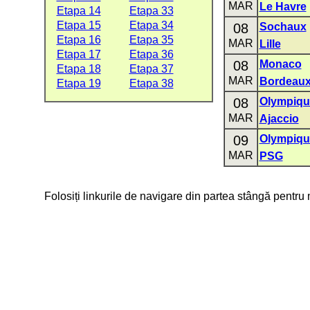
MAR
Le Havre
Etapa 14
Etapa 33
Etapa 15
Etapa 34
08
Sochaux
Etapa 16
Etapa 35
MAR
Lille
Etapa 17
Etapa 36
08
Monaco
Etapa 18
Etapa 37
MAR
Bordeau
Etapa 19
Etapa 38
08
Olympiqu
MAR
Ajaccio
09
Olympique
MAR
PSG
Folosiți linkurile de navigare din partea stângă pentru