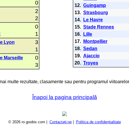
0
12.
Guingamp
2
13.
Strasbourg
2
14.
Le Havre
0
15.
Stade Rennes
1
x
16.
Lille
17.
Montpellier
3
e Lyon
18.
Sedan
1
19.
Ajaccio
0
 Marseille
20.
Troyes
3
 mai multe rezultate, clasamente sau pentru programul viitoarelor
Înapoi la pagina principală
© 2026 ro.goobix.com |
Contactaţi-ne
|
Politica de confidenţialitate