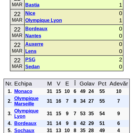
1
MAR
Bastia
0
22
Nice
1
MAR
Olympique Lyon
0
22
Bordeaux
0
MAR
Nantes
0
22
Auxerre
0
MAR
Lens
2
22
PSG
0
MAR
Sedan
Nr.
Echipa
M
V
E
Î
Golav
Pct
Adevăr
1.
Monaco
31
15
10
6
49
24
55
10
Olympique
2.
31
16
7
8
34
27
55
7
Marseille
Olympique
3.
31
15
9
7
53
35
54
9
Lyon
4.
Bordeaux
31
14
9
8
42
29
51
6
5.
Sochaux
31
13
10
8
35
28
49
4