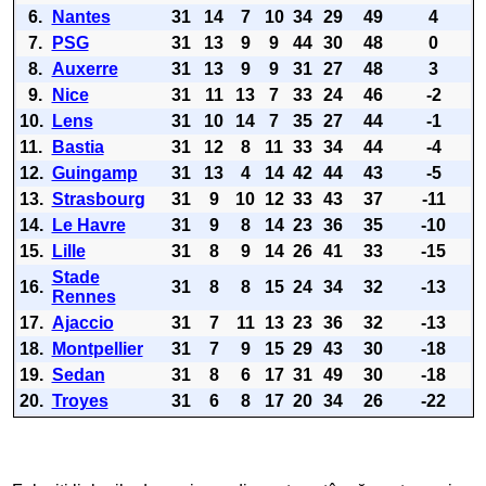
6.
Nantes
31
14
7
10
34
29
49
4
7.
PSG
31
13
9
9
44
30
48
0
8.
Auxerre
31
13
9
9
31
27
48
3
9.
Nice
31
11
13
7
33
24
46
-2
10.
Lens
31
10
14
7
35
27
44
-1
11.
Bastia
31
12
8
11
33
34
44
-4
12.
Guingamp
31
13
4
14
42
44
43
-5
13.
Strasbourg
31
9
10
12
33
43
37
-11
14.
Le Havre
31
9
8
14
23
36
35
-10
15.
Lille
31
8
9
14
26
41
33
-15
Stade
16.
31
8
8
15
24
34
32
-13
Rennes
17.
Ajaccio
31
7
11
13
23
36
32
-13
18.
Montpellier
31
7
9
15
29
43
30
-18
19.
Sedan
31
8
6
17
31
49
30
-18
20.
Troyes
31
6
8
17
20
34
26
-22