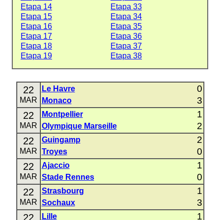
Etapa 14
Etapa 33
Etapa 15
Etapa 34
Etapa 16
Etapa 35
Etapa 17
Etapa 36
Etapa 18
Etapa 37
Etapa 19
Etapa 38
0
22
Le Havre
3
MAR
Monaco
1
22
Montpellier
2
MAR
Olympique Marseille
2
22
Guingamp
0
MAR
Troyes
1
22
Ajaccio
0
MAR
Stade Rennes
1
22
Strasbourg
3
MAR
Sochaux
1
22
Lille