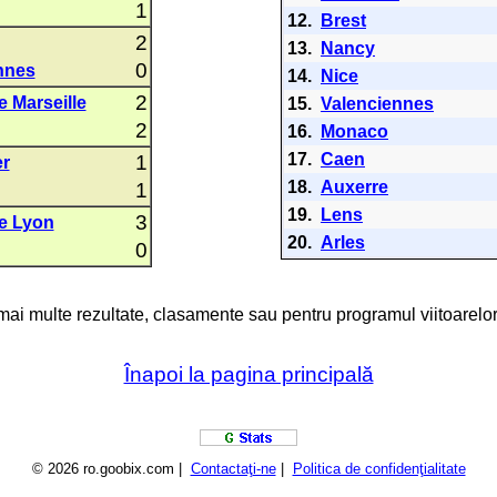
1
12.
Brest
2
13.
Nancy
0
nnes
14.
Nice
2
 Marseille
15.
Valenciennes
2
16.
Monaco
17.
Caen
1
er
18.
Auxerre
1
19.
Lens
3
e Lyon
20.
Arles
0
 mai multe rezultate, clasamente sau pentru programul viitoarelor
Înapoi la pagina principală
© 2026 ro.goobix.com |
Contactaţi-ne
|
Politica de confidenţialitate