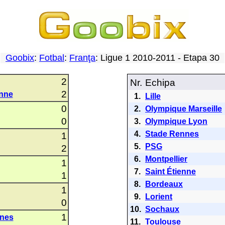
Goobix
:
Fotbal
:
Franţa
: Ligue 1 2010-2011 - Etapa 30
2
Nr.
Echipa
2
enne
1.
Lille
0
2.
Olympique Marseille
0
3.
Olympique Lyon
4.
Stade Rennes
1
5.
PSG
2
6.
Montpellier
1
7.
Saint Étienne
1
8.
Bordeaux
1
9.
Lorient
0
10.
Sochaux
1
nnes
11.
Toulouse