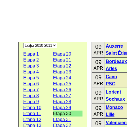
09
Auxerre
APR
Saint Éti
Etapa 1
Etapa 20
Etapa 2
Etapa 21
09
Bordeaux
Etapa 3
Etapa 22
APR
Arles
Etapa 4
Etapa 23
09
Caen
Etapa 5
Etapa 24
APR
Etapa 6
Etapa 25
PSG
Etapa 7
Etapa 26
09
Lorient
Etapa 8
Etapa 27
APR
Sochaux
Etapa 9
Etapa 28
09
Monaco
Etapa 10
Etapa 29
Etapa 11
Etapa 30
APR
Lille
Etapa 12
Etapa 31
09
Valencie
Etapa 13
Etapa 32