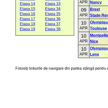
APR
Nancy
Etapa 14
Etapa 33
Etapa 15
Etapa 34
09
Brest
Etapa 16
Etapa 35
APR
Stade Re
Etapa 17
Etapa 36
10
Olympique
Etapa 18
Etapa 37
APR
Toulouse
Etapa 19
Etapa 38
10
Montpelli
APR
Nice
10
Olympiqu
APR
Lens
Folosiți linkurile de navigare din partea stângă pentru