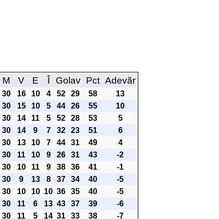
M
V
E
Î
Golav
Pct
Adevăr
30
16
10
4
52
29
58
13
30
15
10
5
44
26
55
10
30
14
11
5
52
28
53
5
30
14
9
7
32
23
51
6
30
13
10
7
44
31
49
4
30
11
10
9
26
31
43
-2
30
10
11
9
38
36
41
-1
30
9
13
8
37
34
40
-5
30
10
10
10
36
35
40
-5
30
11
6
13
43
37
39
-6
30
11
5
14
31
33
38
-7