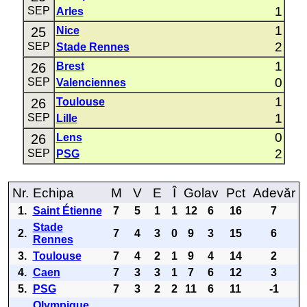
1
SEP
Arles
1
25
Nice
2
SEP
Stade Rennes
1
26
Brest
0
SEP
Valenciennes
1
26
Toulouse
1
SEP
Lille
0
26
Lens
2
SEP
PSG
Nr.
Echipa
M
V
E
Î
Golav
Pct
Adevăr
1.
Saint Étienne
7
5
1
1
12
6
16
7
Stade
2.
7
4
3
0
9
3
15
6
Rennes
3.
Toulouse
7
4
2
1
9
4
14
2
4.
Caen
7
3
3
1
7
6
12
3
5.
PSG
7
3
2
2
11
6
11
-1
Olympique