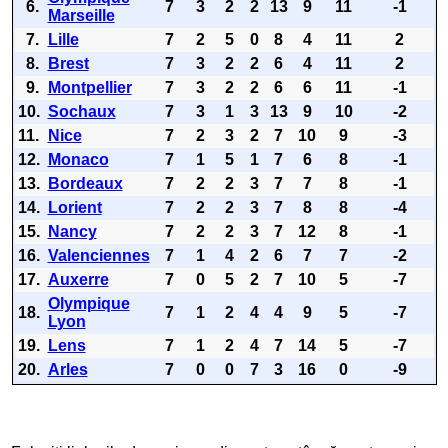
6.
7
3
2
2
13
9
11
-1
Marseille
7.
Lille
7
2
5
0
8
4
11
2
8.
Brest
7
3
2
2
6
4
11
2
9.
Montpellier
7
3
2
2
6
6
11
-1
10.
Sochaux
7
3
1
3
13
9
10
-2
11.
Nice
7
2
3
2
7
10
9
-3
12.
Monaco
7
1
5
1
7
6
8
-1
13.
Bordeaux
7
2
2
3
7
7
8
-1
14.
Lorient
7
2
2
3
7
8
8
-4
15.
Nancy
7
2
2
3
7
12
8
-1
16.
Valenciennes
7
1
4
2
6
7
7
-2
17.
Auxerre
7
0
5
2
7
10
5
-7
Olympique
18.
7
1
2
4
4
9
5
-7
Lyon
19.
Lens
7
1
2
4
7
14
5
-7
20.
Arles
7
0
0
7
3
16
0
-9