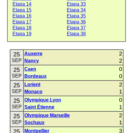
Etapa 14
Etapa 33
Etapa 15
Etapa 34
Etapa 16
Etapa 35
Etapa 17
Etapa 36
Etapa 18
Etapa 37
Etapa 19
Etapa 38
2
25
Auxerre
2
SEP
Nancy
0
25
Caen
0
SEP
Bordeaux
2
25
Lorient
1
SEP
Monaco
0
25
Olympique Lyon
1
SEP
Saint Étienne
2
25
Olympique Marseille
1
SEP
Sochaux
3
25
Montpellier