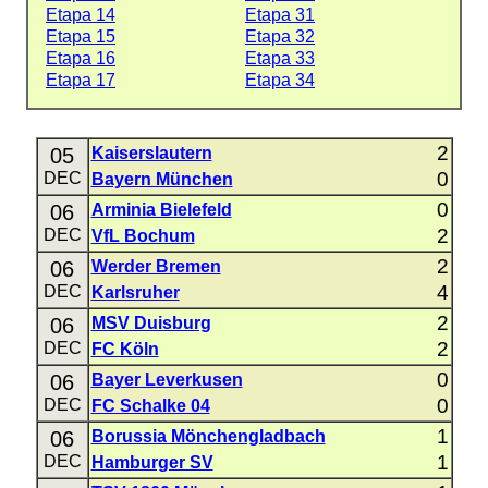
Etapa 14
Etapa 31
Etapa 15
Etapa 32
Etapa 16
Etapa 33
Etapa 17
Etapa 34
2
05
Kaiserslautern
0
DEC
Bayern München
0
06
Arminia Bielefeld
2
DEC
VfL Bochum
2
06
Werder Bremen
4
DEC
Karlsruher
2
06
MSV Duisburg
2
DEC
FC Köln
0
06
Bayer Leverkusen
0
DEC
FC Schalke 04
1
06
Borussia Mönchengladbach
1
DEC
Hamburger SV