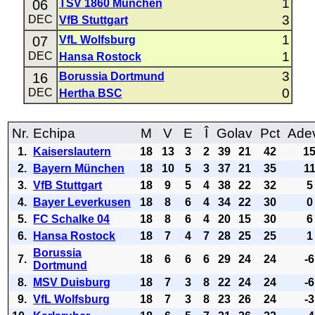
1
06
TSV 1860 München
3
DEC
VfB Stuttgart
1
07
VfL Wolfsburg
1
DEC
Hansa Rostock
3
16
Borussia Dortmund
0
DEC
Hertha BSC
Nr.
Echipa
M
V
E
Î
Golav
Pct
Ade
1.
Kaiserslautern
18
13
3
2
39
21
42
1
2.
Bayern München
18
10
5
3
37
21
35
1
3.
VfB Stuttgart
18
9
5
4
38
22
32
5
4.
Bayer Leverkusen
18
8
6
4
34
22
30
0
5.
FC Schalke 04
18
8
6
4
20
15
30
6
6.
Hansa Rostock
18
7
4
7
28
25
25
1
Borussia
7.
18
6
6
6
29
24
24
-6
Dortmund
8.
MSV Duisburg
18
7
3
8
22
24
24
-6
9.
VfL Wolfsburg
18
7
3
8
23
26
24
-3