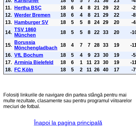
10.
Karlsruher
18
6
5
7
31
36
23
-4
11.
Hertha BSC
18
6
4
8
21
29
22
-2
12.
Werder Bremen
18
6
4
8
21
29
22
-8
13.
Hamburger SV
18
5
5
8
24
29
20
-4
TSV 1860
14.
18
5
5
8
22
33
20
-1
München
Borussia
15.
18
4
7
7
28
33
19
-1
Mönchengladbach
16.
VfL Bochum
18
5
4
9
23
30
19
-5
17.
Arminia Bielefeld
18
6
1
11
23
30
19
-1
18.
FC Köln
18
5
2
11
26
40
17
-7
Folosiți linkurile de navigare din partea stângă pentru mai
multe rezultate, clasamente sau pentru programul viitoarelor
meciuri de fotbal.
Înapoi la pagina principală