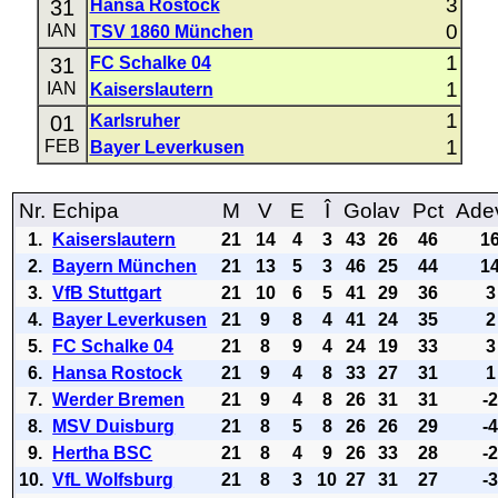
3
31
Hansa Rostock
0
IAN
TSV 1860 München
1
31
FC Schalke 04
1
IAN
Kaiserslautern
1
01
Karlsruher
1
FEB
Bayer Leverkusen
Nr.
Echipa
M
V
E
Î
Golav
Pct
Ade
1.
Kaiserslautern
21
14
4
3
43
26
46
1
2.
Bayern München
21
13
5
3
46
25
44
1
3.
VfB Stuttgart
21
10
6
5
41
29
36
3
4.
Bayer Leverkusen
21
9
8
4
41
24
35
2
5.
FC Schalke 04
21
8
9
4
24
19
33
3
6.
Hansa Rostock
21
9
4
8
33
27
31
1
7.
Werder Bremen
21
9
4
8
26
31
31
-
8.
MSV Duisburg
21
8
5
8
26
26
29
-
9.
Hertha BSC
21
8
4
9
26
33
28
-
10.
VfL Wolfsburg
21
8
3
10
27
31
27
-