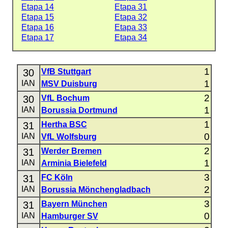
Etapa 14
Etapa 31
Etapa 15
Etapa 32
Etapa 16
Etapa 33
Etapa 17
Etapa 34
1
30
VfB Stuttgart
1
IAN
MSV Duisburg
2
30
VfL Bochum
1
IAN
Borussia Dortmund
1
31
Hertha BSC
0
IAN
VfL Wolfsburg
2
31
Werder Bremen
1
IAN
Arminia Bielefeld
3
31
FC Köln
2
IAN
Borussia Mönchengladbach
3
31
Bayern München
0
IAN
Hamburger SV