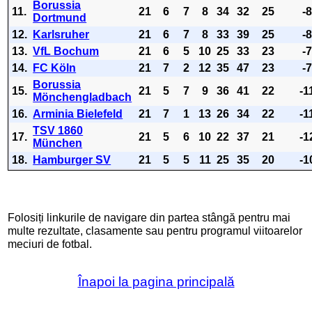
Borussia
11.
21
6
7
8
34
32
25
-
Dortmund
12.
Karlsruher
21
6
7
8
33
39
25
-
13.
VfL Bochum
21
6
5
10
25
33
23
-
14.
FC Köln
21
7
2
12
35
47
23
-
Borussia
15.
21
5
7
9
36
41
22
-1
Mönchengladbach
16.
Arminia Bielefeld
21
7
1
13
26
34
22
-1
TSV 1860
17.
21
5
6
10
22
37
21
-1
München
18.
Hamburger SV
21
5
5
11
25
35
20
-1
Folosiți linkurile de navigare din partea stângă pentru mai
multe rezultate, clasamente sau pentru programul viitoarelor
meciuri de fotbal.
Înapoi la pagina principală