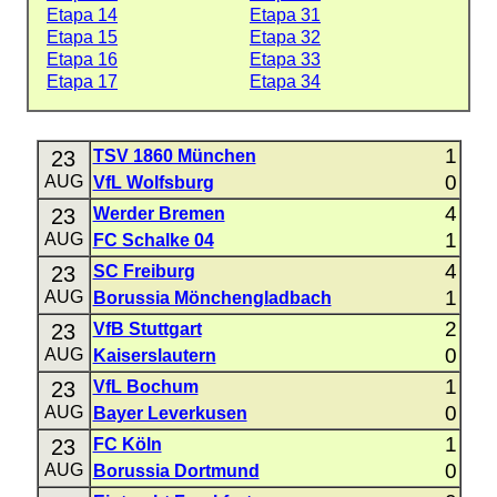
Etapa 14
Etapa 31
Etapa 15
Etapa 32
Etapa 16
Etapa 33
Etapa 17
Etapa 34
1
23
TSV 1860 München
0
AUG
VfL Wolfsburg
4
23
Werder Bremen
1
AUG
FC Schalke 04
4
23
SC Freiburg
1
AUG
Borussia Mönchengladbach
2
23
VfB Stuttgart
0
AUG
Kaiserslautern
1
23
VfL Bochum
0
AUG
Bayer Leverkusen
1
23
FC Köln
0
AUG
Borussia Dortmund