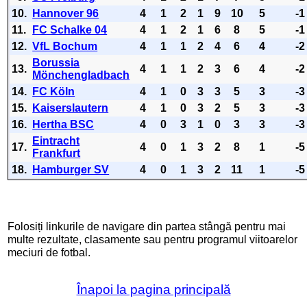
10.
Hannover 96
4
1
2
1
9
10
5
-1
11.
FC Schalke 04
4
1
2
1
6
8
5
-1
12.
VfL Bochum
4
1
1
2
4
6
4
-2
Borussia
13.
4
1
1
2
3
6
4
-2
Mönchengladbach
14.
FC Köln
4
1
0
3
3
5
3
-3
15.
Kaiserslautern
4
1
0
3
2
5
3
-3
16.
Hertha BSC
4
0
3
1
0
3
3
-3
Eintracht
17.
4
0
1
3
2
8
1
-5
Frankfurt
18.
Hamburger SV
4
0
1
3
2
11
1
-5
Folosiți linkurile de navigare din partea stângă pentru mai
multe rezultate, clasamente sau pentru programul viitoarelor
meciuri de fotbal.
Înapoi la pagina principală