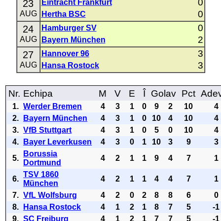
0
23
Eintracht Frankfurt
0
AUG
Hertha BSC
0
24
Hamburger SV
2
AUG
Bayern München
3
27
Hannover 96
3
AUG
Hansa Rostock
Nr.
Echipa
M
V
E
Î
Golav
Pct
Ade
1.
Werder Bremen
4
3
1
0
9
2
10
4
2.
Bayern München
4
3
1
0
10
4
10
4
3.
VfB Stuttgart
4
3
1
0
5
0
10
4
4.
Bayer Leverkusen
4
3
0
1
10
3
9
3
Borussia
5.
4
2
1
1
9
4
7
1
Dortmund
TSV 1860
6.
4
2
1
1
4
4
7
1
München
7.
VfL Wolfsburg
4
2
0
2
8
8
6
0
8.
Hansa Rostock
4
1
2
1
8
7
5
-1
9.
SC Freiburg
4
1
2
1
7
7
5
-1