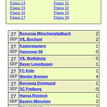
Etapa 14
Etapa 31
Etapa 15
Etapa 32
Etapa 16
Etapa 33
Etapa 17
Etapa 34
2
27
Borussia Mönchengladbach
2
SEP
VfL Bochum
1
27
Kaiserslautern
0
SEP
Hannover 96
0
27
VfL Wolfsburg
1
SEP
Bayer Leverkusen
1
27
FC Köln
4
SEP
Werder Bremen
1
27
Borussia Dortmund
0
SEP
SC Freiburg
1
27
Hansa Rostock
2
SEP
Bayern München