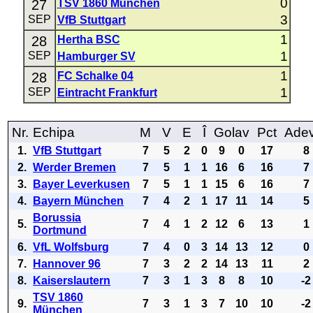
0
27
TSV 1860 München
3
SEP
VfB Stuttgart
1
28
Hertha BSC
1
SEP
Hamburger SV
1
28
FC Schalke 04
1
SEP
Eintracht Frankfurt
Nr.
Echipa
M
V
E
Î
Golav
Pct
Ade
1.
VfB Stuttgart
7
5
2
0
9
0
17
8
2.
Werder Bremen
7
5
1
1
16
6
16
7
3.
Bayer Leverkusen
7
5
1
1
15
6
16
7
4.
Bayern München
7
4
2
1
17
11
14
5
Borussia
5.
7
4
1
2
12
6
13
1
Dortmund
6.
VfL Wolfsburg
7
4
0
3
14
13
12
0
7.
Hannover 96
7
3
2
2
14
13
11
2
8.
Kaiserslautern
7
3
1
3
8
8
10
-2
TSV 1860
9.
7
3
1
3
7
10
10
-2
München