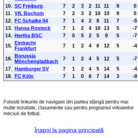
10.
SC Freiburg
7
2
3
2
11
11
9
0
11.
VfL Bochum
7
2
3
2
10
10
9
0
12.
FC Schalke 04
7
1
4
2
8
11
7
-5
13.
Hansa Rostock
7
1
2
4
10
13
5
-7
14.
Hertha BSC
7
0
5
2
5
9
5
-7
Eintracht
15.
7
1
2
4
6
12
5
-4
Frankfurt
Borussia
16.
7
1
2
4
5
12
5
-7
Mönchengladbach
17.
Hamburger SV
7
1
2
4
5
14
5
-4
18.
FC Köln
7
1
0
6
7
14
3
-9
Folosiți linkurile de navigare din partea stângă pentru mai
multe rezultate, clasamente sau pentru programul viitoarelor
meciuri de fotbal.
Înapoi la pagina principală