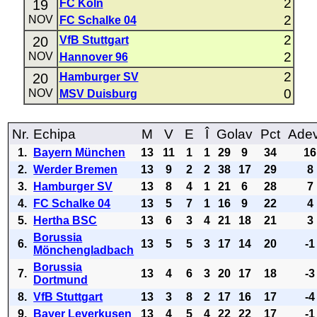
2
19
FC Köln
2
NOV
FC Schalke 04
2
20
VfB Stuttgart
2
NOV
Hannover 96
2
20
Hamburger SV
0
NOV
MSV Duisburg
Nr.
Echipa
M
V
E
Î
Golav
Pct
Ade
1.
Bayern München
13
11
1
1
29
9
34
16
2.
Werder Bremen
13
9
2
2
38
17
29
8
3.
Hamburger SV
13
8
4
1
21
6
28
7
4.
FC Schalke 04
13
5
7
1
16
9
22
4
5.
Hertha BSC
13
6
3
4
21
18
21
3
Borussia
6.
13
5
5
3
17
14
20
-1
Mönchengladbach
Borussia
7.
13
4
6
3
20
17
18
-3
Dortmund
8.
VfB Stuttgart
13
3
8
2
17
16
17
-4
9.
Bayer Leverkusen
13
4
5
4
22
22
17
-1