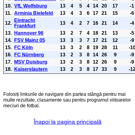
10.
VfL Wolfsburg
13
4
5
4
14
20
17
-1
11.
Arminia Bielefeld
13
4
3
6
17
21
15
-6
Eintracht
12.
13
4
2
7
16
21
14
-4
Frankfurt
13.
Hannover 96
13
2
7
4
18
21
13
-5
14.
FSV Mainz 05
13
3
3
7
17
21
12
-9
15.
FC Köln
13
3
2
8
19
28
11
-1
16.
FC Nürnberg
13
2
3
8
14
26
9
-9
17.
MSV Duisburg
13
2
3
8
12
26
9
-9
18.
Kaiserslautern
13
2
3
8
17
33
9
-1
Folosiți linkurile de navigare din partea stângă pentru mai
multe rezultate, clasamente sau pentru programul viitoarelor
meciuri de fotbal.
Înapoi la pagina principală