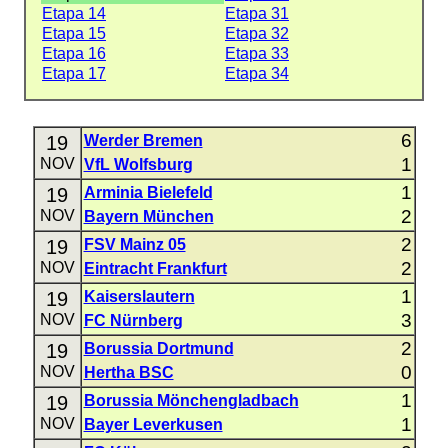
Etapa 14
Etapa 31
Etapa 15
Etapa 32
Etapa 16
Etapa 33
Etapa 17
Etapa 34
6
19
Werder Bremen
1
NOV
VfL Wolfsburg
1
19
Arminia Bielefeld
2
NOV
Bayern München
2
19
FSV Mainz 05
2
NOV
Eintracht Frankfurt
1
19
Kaiserslautern
3
NOV
FC Nürnberg
2
19
Borussia Dortmund
0
NOV
Hertha BSC
1
19
Borussia Mönchengladbach
1
NOV
Bayer Leverkusen