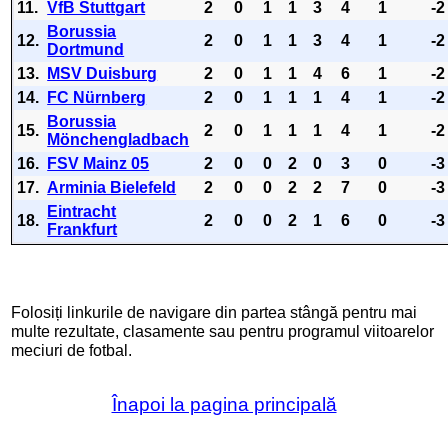
11.
VfB Stuttgart
2
0
1
1
3
4
1
-2
Borussia
12.
2
0
1
1
3
4
1
-2
Dortmund
13.
MSV Duisburg
2
0
1
1
4
6
1
-2
14.
FC Nürnberg
2
0
1
1
1
4
1
-2
Borussia
15.
2
0
1
1
1
4
1
-2
Mönchengladbach
16.
FSV Mainz 05
2
0
0
2
0
3
0
-3
17.
Arminia Bielefeld
2
0
0
2
2
7
0
-3
Eintracht
18.
2
0
0
2
1
6
0
-3
Frankfurt
Folosiți linkurile de navigare din partea stângă pentru mai
multe rezultate, clasamente sau pentru programul viitoarelor
meciuri de fotbal.
Înapoi la pagina principală