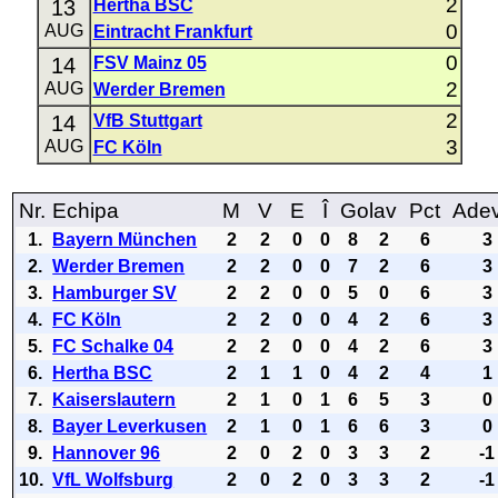
2
13
Hertha BSC
0
AUG
Eintracht Frankfurt
0
14
FSV Mainz 05
2
AUG
Werder Bremen
2
14
VfB Stuttgart
3
AUG
FC Köln
Nr.
Echipa
M
V
E
Î
Golav
Pct
Ade
1.
Bayern München
2
2
0
0
8
2
6
3
2.
Werder Bremen
2
2
0
0
7
2
6
3
3.
Hamburger SV
2
2
0
0
5
0
6
3
4.
FC Köln
2
2
0
0
4
2
6
3
5.
FC Schalke 04
2
2
0
0
4
2
6
3
6.
Hertha BSC
2
1
1
0
4
2
4
1
7.
Kaiserslautern
2
1
0
1
6
5
3
0
8.
Bayer Leverkusen
2
1
0
1
6
6
3
0
9.
Hannover 96
2
0
2
0
3
3
2
-1
10.
VfL Wolfsburg
2
0
2
0
3
3
2
-1