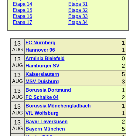
Etapa 14
Etapa 31
Etapa 15
Etapa 32
Etapa 16
Etapa 33
Etapa 17
Etapa 34
1
13
FC Nürnberg
1
AUG
Hannover 96
0
13
Arminia Bielefeld
2
AUG
Hamburger SV
5
13
Kaiserslautern
3
AUG
MSV Duisburg
1
13
Borussia Dortmund
2
AUG
FC Schalke 04
1
13
Borussia Mönchengladbach
1
AUG
VfL Wolfsburg
2
13
Bayer Leverkusen
5
AUG
Bayern München