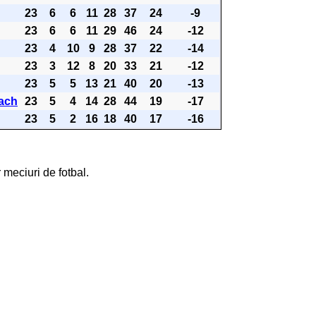
23
6
6
11
28
37
24
-9
23
6
6
11
29
46
24
-12
23
4
10
9
28
37
22
-14
23
3
12
8
20
33
21
-12
23
5
5
13
21
40
20
-13
ach
23
5
4
14
28
44
19
-17
23
5
2
16
18
40
17
-16
 meciuri de fotbal.