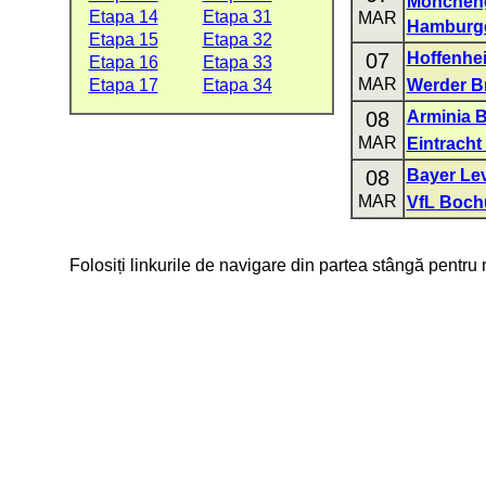
Mönchen
Etapa 14
Etapa 31
MAR
Hamburg
Etapa 15
Etapa 32
07
Hoffenhe
Etapa 16
Etapa 33
MAR
Etapa 17
Etapa 34
Werder B
08
Arminia B
MAR
Eintracht
08
Bayer Le
MAR
VfL Boc
Folosiți linkurile de navigare din partea stângă pentru