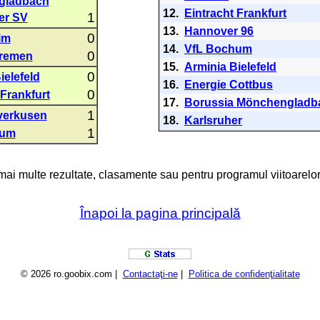
gladbach
12.
Eintracht Frankfurt
1
er SV
13.
Hannover 96
0
im
14.
VfL Bochum
0
remen
15.
Arminia Bielefeld
0
ielefeld
16.
Energie Cottbus
0
 Frankfurt
17.
Borussia Mönchengladb
1
verkusen
18.
Karlsruher
1
hum
 mai multe rezultate, clasamente sau pentru programul viitoarelor
Înapoi la pagina principală
© 2026 ro.goobix.com |
Contactaţi-ne
|
Politica de confidenţialitate