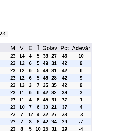
a 23
M
V
E
Î
Golav
Pct
Adevăr
23
14
4
5
38
27
46
10
23
12
6
5
49
31
42
9
23
12
6
5
49
31
42
6
23
12
6
5
46
28
42
9
23
13
3
7
35
35
42
9
23
11
6
6
42
32
39
3
23
11
4
8
45
31
37
1
23
10
7
6
30
21
37
4
23
7
12
4
32
27
33
-3
23
7
8
8
42
34
29
-7
23
8
5
10
25
31
29
-4