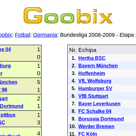
oobix
:
Fotbal
:
Germania
: Bundesliga 2008-2009 - Etap
1
ke 04
Nr.
Echipa
0
1.
Hertha BSC
1
sburg
2.
Bayern München
0
r
3.
Hoffenheim
4.
VfL Wolfsburg
5
München
5.
Hamburger SV
1
 96
6.
VfB Stuttgart
2
gart
7.
Bayer Leverkusen
1
 Dortmund
8.
FC Schalke 04
1
Cottbus
9.
Borussia Dortmund
3
SC
10.
Werder Bremen
4
11.
FC Köln