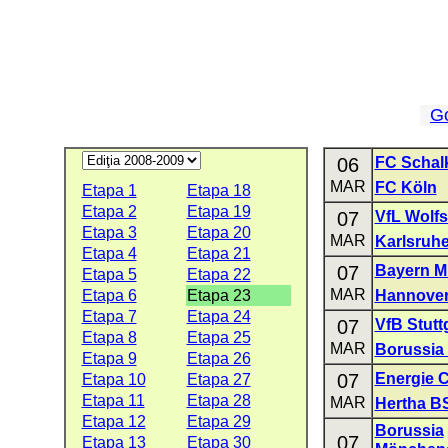
G
06
FC Schal
MAR
FC Köln
Etapa 1
Etapa 18
Etapa 2
Etapa 19
07
VfL Wolf
Etapa 3
Etapa 20
MAR
Karlsruhe
Etapa 4
Etapa 21
07
Bayern 
Etapa 5
Etapa 22
MAR
Etapa 6
Etapa 23
Hannover
Etapa 7
Etapa 24
07
VfB Stutt
Etapa 8
Etapa 25
MAR
Borussia
Etapa 9
Etapa 26
07
Energie 
Etapa 10
Etapa 27
Etapa 11
Etapa 28
MAR
Hertha B
Etapa 12
Etapa 29
Borussia
07
Etapa 13
Etapa 30