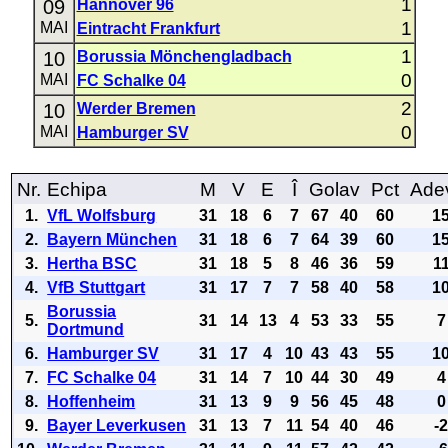
1
09
Hannover 96
1
MAI
Eintracht Frankfurt
1
10
Borussia Mönchengladbach
0
MAI
FC Schalke 04
2
10
Werder Bremen
0
MAI
Hamburger SV
Nr.
Echipa
M
V
E
Î
Golav
Pct
Ade
1.
VfL Wolfsburg
31
18
6
7
67
40
60
1
2.
Bayern München
31
18
6
7
64
39
60
1
3.
Hertha BSC
31
18
5
8
46
36
59
1
4.
VfB Stuttgart
31
17
7
7
58
40
58
1
Borussia
5.
31
14
13
4
53
33
55
7
Dortmund
6.
Hamburger SV
31
17
4
10
43
43
55
1
7.
FC Schalke 04
31
14
7
10
44
30
49
4
8.
Hoffenheim
31
13
9
9
56
45
48
0
9.
Bayer Leverkusen
31
13
7
11
54
40
46
-