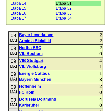
Etapa 14
Etapa 31
Etapa 15
Etapa 32
Etapa 16
Etapa 33
Etapa 17
Etapa 34
2
08
Bayer Leverkusen
2
MAI
Arminia Bielefeld
2
09
Hertha BSC
0
MAI
VfL Bochum
4
09
VfB Stuttgart
1
MAI
VfL Wolfsburg
1
09
Energie Cottbus
3
MAI
Bayern München
2
09
Hoffenheim
0
MAI
FC Köln
4
09
Borussia Dortmund
0
MAI
Karlsruher