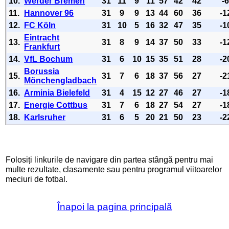
10.
Werder Bremen
31
11
9
11
57
42
42
-
11.
Hannover 96
31
9
9
13
44
60
36
-1
12.
FC Köln
31
10
5
16
32
47
35
-1
Eintracht
13.
31
8
9
14
37
50
33
-1
Frankfurt
14.
VfL Bochum
31
6
10
15
35
51
28
-2
Borussia
15.
31
7
6
18
37
56
27
-2
Mönchengladbach
16.
Arminia Bielefeld
31
4
15
12
27
46
27
-1
17.
Energie Cottbus
31
7
6
18
27
54
27
-1
18.
Karlsruher
31
6
5
20
21
50
23
-2
Folosiți linkurile de navigare din partea stângă pentru mai
multe rezultate, clasamente sau pentru programul viitoarelor
meciuri de fotbal.
Înapoi la pagina principală