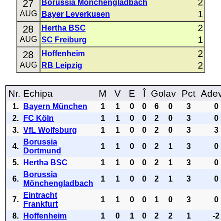
2
27
Borussia Mönchengladbach
1
AUG
Bayer Leverkusen
2
28
Hertha BSC
1
AUG
SC Freiburg
2
28
Hoffenheim
2
AUG
RB Leipzig
Nr.
Echipa
M
V
E
Î
Golav
Pct
Ade
1.
Bayern München
1
1
0
0
6
0
3
0
2.
FC Köln
1
1
0
0
2
0
3
0
3.
VfL Wolfsburg
1
1
0
0
2
0
3
3
Borussia
4.
1
1
0
0
2
1
3
0
Dortmund
5.
Hertha BSC
1
1
0
0
2
1
3
0
Borussia
6.
1
1
0
0
2
1
3
0
Mönchengladbach
Eintracht
7.
1
1
0
0
1
0
3
0
Frankfurt
8.
Hoffenheim
1
0
1
0
2
2
1
-2