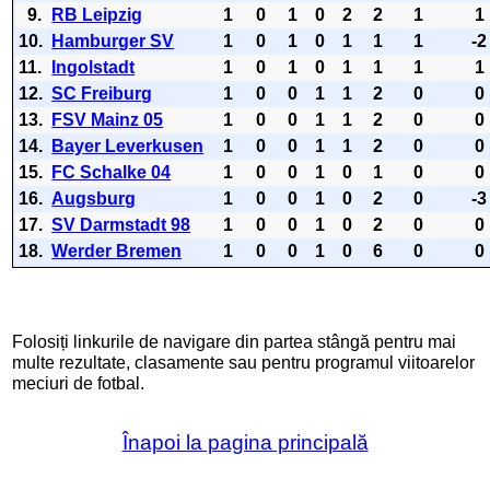
9.
RB Leipzig
1
0
1
0
2
2
1
1
10.
Hamburger SV
1
0
1
0
1
1
1
-2
11.
Ingolstadt
1
0
1
0
1
1
1
1
12.
SC Freiburg
1
0
0
1
1
2
0
0
13.
FSV Mainz 05
1
0
0
1
1
2
0
0
14.
Bayer Leverkusen
1
0
0
1
1
2
0
0
15.
FC Schalke 04
1
0
0
1
0
1
0
0
16.
Augsburg
1
0
0
1
0
2
0
-3
17.
SV Darmstadt 98
1
0
0
1
0
2
0
0
18.
Werder Bremen
1
0
0
1
0
6
0
0
Folosiți linkurile de navigare din partea stângă pentru mai
multe rezultate, clasamente sau pentru programul viitoarelor
meciuri de fotbal.
Înapoi la pagina principală