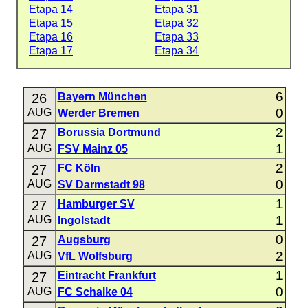
Etapa 14
Etapa 31
Etapa 15
Etapa 32
Etapa 16
Etapa 33
Etapa 17
Etapa 34
6
26
Bayern München
0
AUG
Werder Bremen
2
27
Borussia Dortmund
1
AUG
FSV Mainz 05
2
27
FC Köln
0
AUG
SV Darmstadt 98
1
27
Hamburger SV
1
AUG
Ingolstadt
0
27
Augsburg
2
AUG
VfL Wolfsburg
1
27
Eintracht Frankfurt
0
AUG
FC Schalke 04