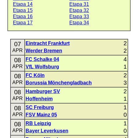
Etapa 14
Etapa 31
Etapa 15
Etapa 32
Etapa 16
Etapa 33
Etapa 17
Etapa 34
2
07
Eintracht Frankfurt
2
APR
Werder Bremen
4
08
FC Schalke 04
1
APR
VfL Wolfsburg
2
08
FC Köln
3
APR
Borussia Mönchengladbach
2
08
Hamburger SV
1
APR
Hoffenheim
1
08
SC Freiburg
0
APR
FSV Mainz 05
1
08
RB Leipzig
0
APR
Bayer Leverkusen