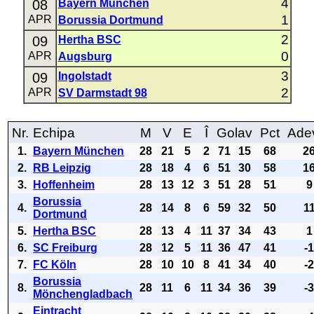
4
08
Bayern München
1
APR
Borussia Dortmund
2
09
Hertha BSC
0
APR
Augsburg
3
09
Ingolstadt
2
APR
SV Darmstadt 98
Nr.
Echipa
M
V
E
Î
Golav
Pct
Ade
1.
Bayern München
28
21
5
2
71
15
68
2
2.
RB Leipzig
28
18
4
6
51
30
58
1
3.
Hoffenheim
28
13
12
3
51
28
51
9
Borussia
4.
28
14
8
6
59
32
50
1
Dortmund
5.
Hertha BSC
28
13
4
11
37
34
43
1
6.
SC Freiburg
28
12
5
11
36
47
41
-
7.
FC Köln
28
10
10
8
41
34
40
-
Borussia
8.
28
11
6
11
34
36
39
-
Mönchengladbach
Eintracht