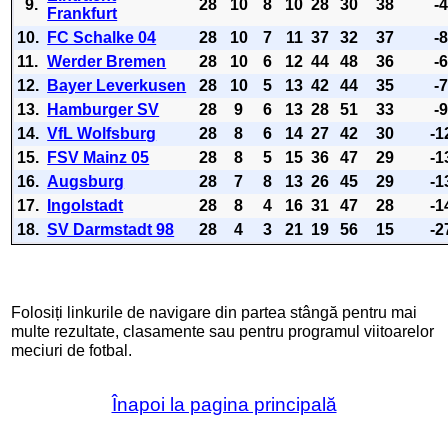
9.
28
10
8
10
28
30
38
-
Frankfurt
10.
FC Schalke 04
28
10
7
11
37
32
37
-
11.
Werder Bremen
28
10
6
12
44
48
36
-
12.
Bayer Leverkusen
28
10
5
13
42
44
35
-
13.
Hamburger SV
28
9
6
13
28
51
33
-
14.
VfL Wolfsburg
28
8
6
14
27
42
30
-1
15.
FSV Mainz 05
28
8
5
15
36
47
29
-1
16.
Augsburg
28
7
8
13
26
45
29
-1
17.
Ingolstadt
28
8
4
16
31
47
28
-1
18.
SV Darmstadt 98
28
4
3
21
19
56
15
-2
Folosiți linkurile de navigare din partea stângă pentru mai
multe rezultate, clasamente sau pentru programul viitoarelor
meciuri de fotbal.
Înapoi la pagina principală