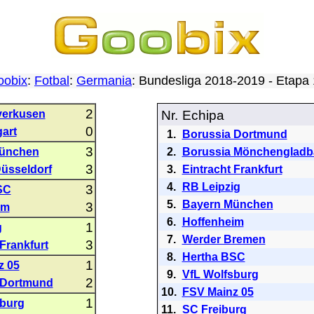
oobix
:
Fotbal
:
Germania
: Bundesliga 2018-2019 - Etap
2
verkusen
Nr.
Echipa
0
gart
1.
Borussia Dortmund
3
ünchen
2.
Borussia Mönchengladb
3
üsseldorf
3.
Eintracht Frankfurt
4.
RB Leipzig
3
SC
5.
Bayern München
3
im
6.
Hoffenheim
1
g
7.
Werder Bremen
3
 Frankfurt
8.
Hertha BSC
1
z 05
9.
VfL Wolfsburg
2
 Dortmund
10.
FSV Mainz 05
1
sburg
11.
SC Freiburg