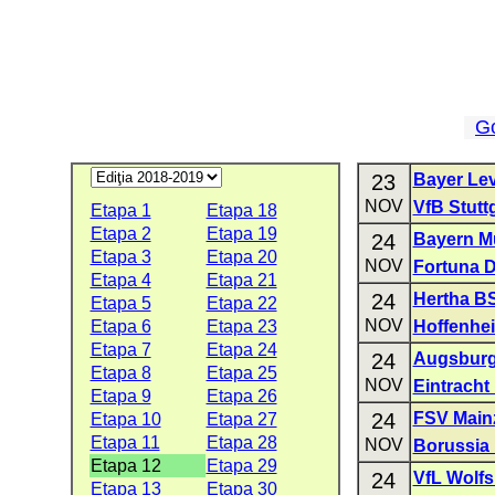
G
23
Bayer Le
NOV
VfB Stutt
Etapa 1
Etapa 18
Etapa 2
Etapa 19
24
Bayern M
Etapa 3
Etapa 20
NOV
Fortuna D
Etapa 4
Etapa 21
24
Hertha B
Etapa 5
Etapa 22
NOV
Etapa 6
Etapa 23
Hoffenhe
Etapa 7
Etapa 24
24
Augsbur
Etapa 8
Etapa 25
NOV
Eintracht
Etapa 9
Etapa 26
24
FSV Main
Etapa 10
Etapa 27
Etapa 11
Etapa 28
NOV
Borussia
Etapa 12
Etapa 29
24
VfL Wolf
Etapa 13
Etapa 30