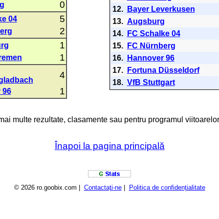
0
ig
12.
Bayer Leverkusen
5
ke 04
13.
Augsburg
2
erg
14.
FC Schalke 04
1
urg
15.
FC Nürnberg
1
remen
16.
Hannover 96
17.
Fortuna Düsseldorf
4
gladbach
18.
VfB Stuttgart
1
 96
 mai multe rezultate, clasamente sau pentru programul viitoarelor
Înapoi la pagina principală
© 2026 ro.goobix.com |
Contactaţi-ne
|
Politica de confidenţialitate