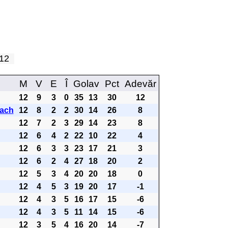
a 12
M
V
E
Î
Golav
Pct
Adevăr
12
9
3
0
35
13
30
12
ach
12
8
2
2
30
14
26
8
12
7
2
3
29
14
23
8
12
6
4
2
22
10
22
4
12
6
3
3
23
17
21
3
12
6
2
4
27
18
20
2
12
5
3
4
20
20
18
0
12
4
5
3
19
20
17
-1
12
4
3
5
16
17
15
-6
12
4
3
5
11
14
15
-6
12
3
5
4
16
20
14
-7