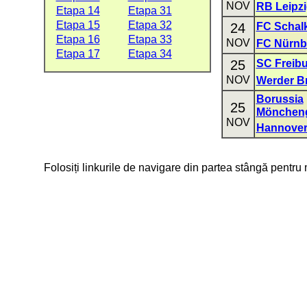
NOV
RB Leipz
Etapa 14
Etapa 31
Etapa 15
Etapa 32
24
FC Schal
Etapa 16
Etapa 33
NOV
FC Nürnb
Etapa 17
Etapa 34
25
SC Freib
NOV
Werder B
Borussia
25
Mönchen
NOV
Hannover
Folosiți linkurile de navigare din partea stângă pentru