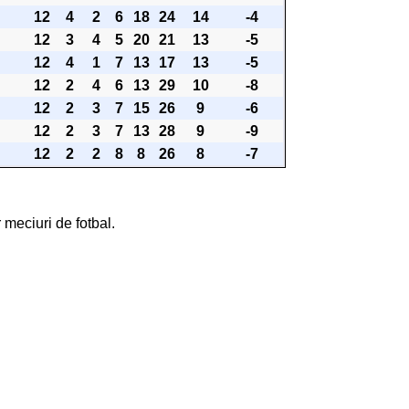
12
4
2
6
18
24
14
-4
12
3
4
5
20
21
13
-5
12
4
1
7
13
17
13
-5
12
2
4
6
13
29
10
-8
12
2
3
7
15
26
9
-6
12
2
3
7
13
28
9
-9
12
2
2
8
8
26
8
-7
 meciuri de fotbal.