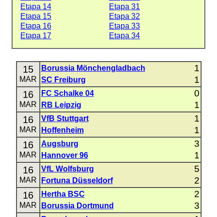
Etapa 14
Etapa 31
Etapa 15
Etapa 32
Etapa 16
Etapa 33
Etapa 17
Etapa 34
1
15
Borussia Mönchengladbach
1
MAR
SC Freiburg
0
16
FC Schalke 04
1
MAR
RB Leipzig
1
16
VfB Stuttgart
1
MAR
Hoffenheim
3
16
Augsburg
1
MAR
Hannover 96
5
16
VfL Wolfsburg
2
MAR
Fortuna Düsseldorf
2
16
Hertha BSC
3
MAR
Borussia Dortmund