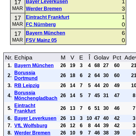
1
17
Bayer Leverkusen
3
MAR
Werder Bremen
1
17
Eintracht Frankfurt
0
MAR
FC Nürnberg
6
17
Bayern München
0
MAR
FSV Mainz 05
Nr.
Echipa
M
V
E
Î
Golav
Pct
Ade
1.
Bayern München
26
19
3
4
68
27
60
2
Borussia
2.
26
18
6
2
64
30
60
2
Dortmund
3.
RB Leipzig
26
14
7
5
44
20
49
1
Borussia
4.
26
14
5
7
45
31
47
8
Mönchengladbach
Eintracht
5.
26
13
7
6
51
30
46
7
Frankfurt
6.
Bayer Leverkusen
26
13
3
10
47
40
42
3
7.
VfL Wolfsburg
26
12
6
8
44
39
42
3
8.
Werder Bremen
26
10
9
7
46
38
39
0