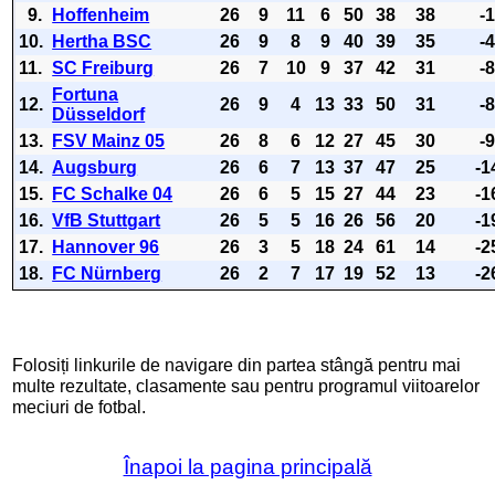
9.
Hoffenheim
26
9
11
6
50
38
38
-
10.
Hertha BSC
26
9
8
9
40
39
35
-
11.
SC Freiburg
26
7
10
9
37
42
31
-
Fortuna
12.
26
9
4
13
33
50
31
-
Düsseldorf
13.
FSV Mainz 05
26
8
6
12
27
45
30
-
14.
Augsburg
26
6
7
13
37
47
25
-1
15.
FC Schalke 04
26
6
5
15
27
44
23
-1
16.
VfB Stuttgart
26
5
5
16
26
56
20
-1
17.
Hannover 96
26
3
5
18
24
61
14
-2
18.
FC Nürnberg
26
2
7
17
19
52
13
-2
Folosiți linkurile de navigare din partea stângă pentru mai
multe rezultate, clasamente sau pentru programul viitoarelor
meciuri de fotbal.
Înapoi la pagina principală