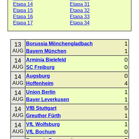
Etapa 14
Etapa 31
Etapa 15
Etapa 32
Etapa 16
Etapa 33
Etapa 17
Etapa 34
1
13
Borussia Mönchengladbach
1
AUG
Bayern München
0
14
Arminia Bielefeld
0
AUG
SC Freiburg
0
14
Augsburg
4
AUG
Hoffenheim
1
14
Union Berlin
1
AUG
Bayer Leverkusen
5
14
VfB Stuttgart
1
AUG
Greuther Fürth
1
14
VfL Wolfsburg
0
AUG
VfL Bochum