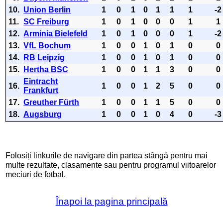
10.
Union Berlin
1
0
1
0
1
1
1
-2
11.
SC Freiburg
1
0
1
0
0
0
1
1
12.
Arminia Bielefeld
1
0
1
0
0
0
1
-2
13.
VfL Bochum
1
0
0
1
0
1
0
0
14.
RB Leipzig
1
0
0
1
0
1
0
0
15.
Hertha BSC
1
0
0
1
1
3
0
0
Eintracht
16.
1
0
0
1
2
5
0
0
Frankfurt
17.
Greuther Fürth
1
0
0
1
1
5
0
0
18.
Augsburg
1
0
0
1
0
4
0
-3
Folosiți linkurile de navigare din partea stângă pentru mai
multe rezultate, clasamente sau pentru programul viitoarelor
meciuri de fotbal.
Înapoi la pagina principală