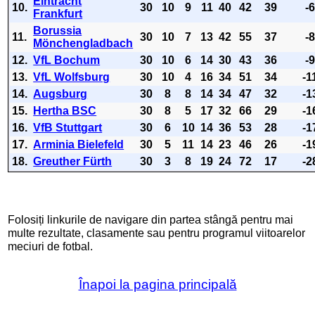
Eintracht
10.
30
10
9
11
40
42
39
-
Frankfurt
Borussia
11.
30
10
7
13
42
55
37
-
Mönchengladbach
12.
VfL Bochum
30
10
6
14
30
43
36
-
13.
VfL Wolfsburg
30
10
4
16
34
51
34
-1
14.
Augsburg
30
8
8
14
34
47
32
-1
15.
Hertha BSC
30
8
5
17
32
66
29
-1
16.
VfB Stuttgart
30
6
10
14
36
53
28
-1
17.
Arminia Bielefeld
30
5
11
14
23
46
26
-1
18.
Greuther Fürth
30
3
8
19
24
72
17
-2
Folosiți linkurile de navigare din partea stângă pentru mai
multe rezultate, clasamente sau pentru programul viitoarelor
meciuri de fotbal.
Înapoi la pagina principală