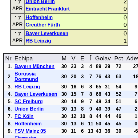
2
17
Union Berlin
0
APR
Eintracht Frankfurt
0
17
Hoffenheim
0
APR
Greuther Fürth
0
17
Bayer Leverkusen
1
APR
RB Leipzig
Nr.
Echipa
M
V
E
Î
Golav
Pct
Ade
1.
Bayern München
30
23
3
4
89
29
72
2
Borussia
2.
30
20
3
7
76
43
63
1
Dortmund
3.
RB Leipzig
30
16
6
8
65
31
54
9
4.
Bayer Leverkusen
30
15
7
8
68
43
52
7
5.
SC Freiburg
30
14
9
7
49
34
51
6
6.
Union Berlin
30
13
8
9
40
39
47
2
7.
FC Köln
30
12
10
8
44
44
46
1
8.
Hoffenheim
30
13
6
11
50
45
45
0
9.
FSV Mainz 05
30
11
6
13
43
36
39
-