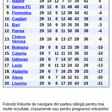
7.
Napoli
29
10
12
7
37
35
42
0
8.
Genoa FC
29
12
6
11
49
49
42
-3
9.
Fiorentina
29
12
5
12
39
34
41
-4
10.
Cagliari
29
11
6
12
46
43
39
-6
11.
Bari
29
10
9
10
35
35
39
-3
12.
Parma
29
10
8
11
30
38
38
-4
Chievo
13.
29
10
6
13
27
29
36
-6
Verona
14.
Bologna
29
9
8
12
33
39
35
-10
15.
Catania
29
7
11
11
33
35
32
-10
16.
Udinese
29
8
7
14
37
45
31
-11
17.
Lazio
29
6
11
12
24
32
29
-13
18.
Atalanta
29
6
7
16
25
39
25
-17
19.
Siena
29
6
7
16
32
51
25
-20
20.
Livorno
29
6
6
17
20
43
24
-21
Folosiți linkurile de navigare din partea stângă pentru mai
multe rezultate, clasamente sau pentru programul viitoarelor