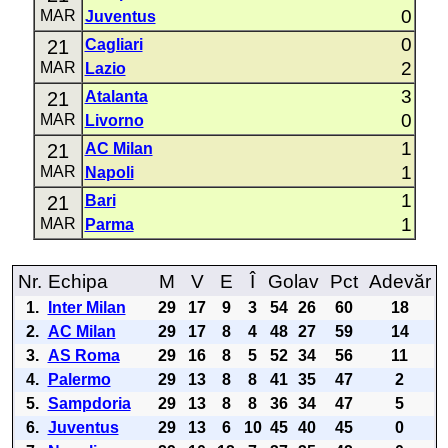
0
MAR
Juventus
0
21
Cagliari
2
MAR
Lazio
3
21
Atalanta
0
MAR
Livorno
1
21
AC Milan
1
MAR
Napoli
1
21
Bari
1
MAR
Parma
Nr.
Echipa
M
V
E
Î
Golav
Pct
Adevăr
1.
Inter Milan
29
17
9
3
54
26
60
18
2.
AC Milan
29
17
8
4
48
27
59
14
3.
AS Roma
29
16
8
5
52
34
56
11
4.
Palermo
29
13
8
8
41
35
47
2
5.
Sampdoria
29
13
8
8
36
34
47
5
6.
Juventus
29
13
6
10
45
40
45
0