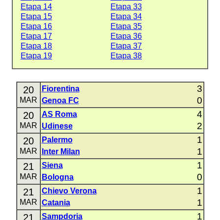
Etapa 14
Etapa 33
Etapa 15
Etapa 34
Etapa 16
Etapa 35
Etapa 17
Etapa 36
Etapa 18
Etapa 37
Etapa 19
Etapa 38
3
20
Fiorentina
0
MAR
Genoa FC
4
20
AS Roma
2
MAR
Udinese
1
20
Palermo
1
MAR
Inter Milan
1
21
Siena
0
MAR
Bologna
1
21
Chievo Verona
1
MAR
Catania
1
21
Sampdoria