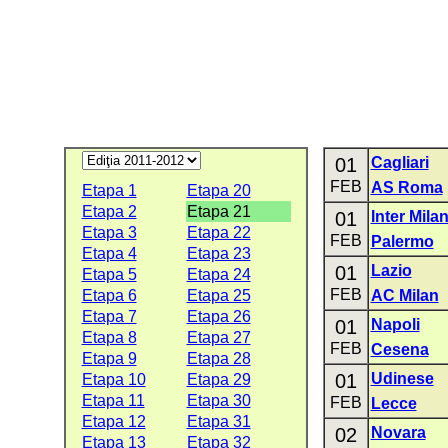
01
Cagliari
FEB
AS Roma
Etapa 1
Etapa 20
Etapa 2
Etapa 21
01
Inter Mila
Etapa 3
Etapa 22
FEB
Palermo
Etapa 4
Etapa 23
01
Lazio
Etapa 5
Etapa 24
FEB
Etapa 6
Etapa 25
AC Milan
Etapa 7
Etapa 26
01
Napoli
Etapa 8
Etapa 27
FEB
Cesena
Etapa 9
Etapa 28
01
Udinese
Etapa 10
Etapa 29
Etapa 11
Etapa 30
FEB
Lecce
Etapa 12
Etapa 31
02
Novara
Etapa 13
Etapa 32