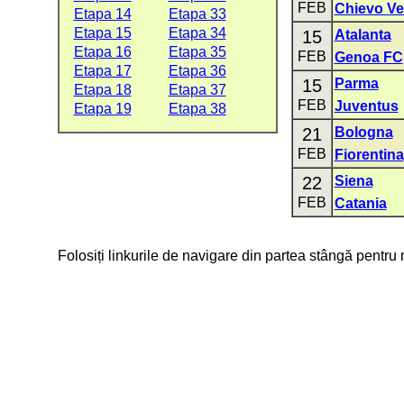
FEB
Chievo V
Etapa 14
Etapa 33
Etapa 15
Etapa 34
15
Atalanta
Etapa 16
Etapa 35
FEB
Genoa FC
Etapa 17
Etapa 36
15
Parma
Etapa 18
Etapa 37
FEB
Juventus
Etapa 19
Etapa 38
21
Bologna
FEB
Fiorentina
22
Siena
FEB
Catania
Folosiți linkurile de navigare din partea stângă pentru