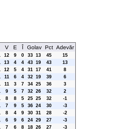
M
V
E
Î
Golav
Pct
Adevăr
1
12
9
0
33
13
45
15
1
13
4
4
43
19
43
13
1
12
5
4
31
17
41
8
1
11
6
4
32
19
39
6
1
11
3
7
34
25
36
3
1
9
5
7
32
26
32
2
1
8
8
5
25
25
32
-1
1
7
9
5
36
24
30
-3
1
8
4
9
30
31
28
-2
1
6
9
6
24
29
27
-3
1
7
6
8
18
26
27
-3