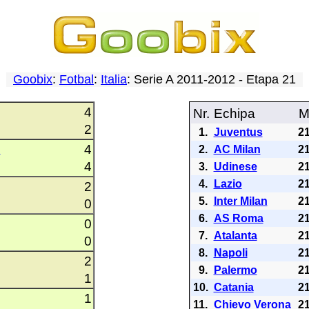
Goobix
:
Fotbal
:
Italia
: Serie A 2011-2012 - Etapa 21
4
Nr.
Echipa
2
1.
Juventus
2
4
n
2.
AC Milan
2
4
3.
Udinese
2
4.
Lazio
2
2
5.
Inter Milan
2
0
6.
AS Roma
2
0
7.
Atalanta
2
0
8.
Napoli
2
2
9.
Palermo
2
1
10.
Catania
2
1
11.
Chievo Verona
2