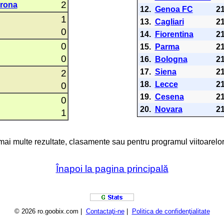
2
erona
12.
Genoa FC
2
1
13.
Cagliari
2
0
14.
Fiorentina
2
0
15.
Parma
2
0
16.
Bologna
2
17.
Siena
2
2
18.
Lecce
2
0
19.
Cesena
2
0
20.
Novara
2
1
 mai multe rezultate, clasamente sau pentru programul viitoarelor
Înapoi la pagina principală
© 2026 ro.goobix.com |
Contactaţi-ne
|
Politica de confidenţialitate