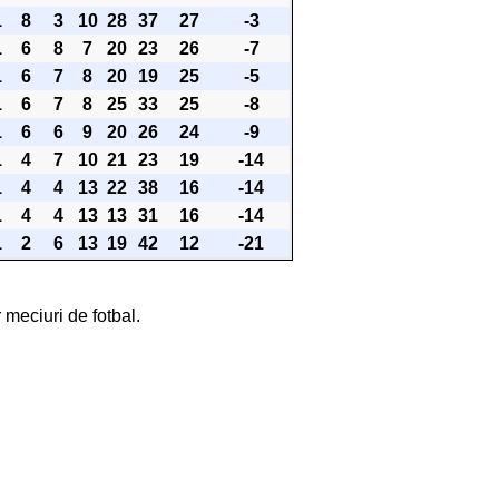
1
8
3
10
28
37
27
-3
1
6
8
7
20
23
26
-7
1
6
7
8
20
19
25
-5
1
6
7
8
25
33
25
-8
1
6
6
9
20
26
24
-9
1
4
7
10
21
23
19
-14
1
4
4
13
22
38
16
-14
1
4
4
13
13
31
16
-14
1
2
6
13
19
42
12
-21
 meciuri de fotbal.