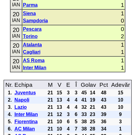
1
IAN
Parma
1
20
Siena
0
IAN
Sampdoria
0
20
Pescara
2
IAN
Torino
1
20
Atalanta
1
IAN
Cagliari
1
20
AS Roma
1
IAN
Inter Milan
Nr.
Echipa
M
V
E
Î
Golav
Pct
Adevăr
1.
Juventus
21
15
3
3
45
14
48
15
2.
Napoli
21
13
4
4
41
19
43
10
3.
Lazio
21
13
4
4
32
21
43
10
4.
Inter Milan
21
12
3
6
33
23
39
9
5.
Fiorentina
21
10
6
5
38
25
36
3
6.
AC Milan
21
10
4
7
38
28
34
1