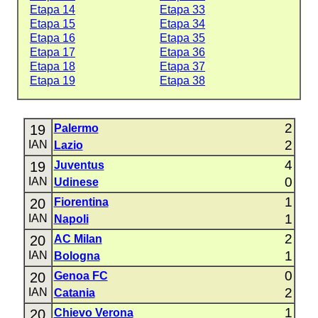
Etapa 14
Etapa 33
Etapa 15
Etapa 34
Etapa 16
Etapa 35
Etapa 17
Etapa 36
Etapa 18
Etapa 37
Etapa 19
Etapa 38
2
19
Palermo
2
IAN
Lazio
4
19
Juventus
0
IAN
Udinese
1
20
Fiorentina
1
IAN
Napoli
2
20
AC Milan
1
IAN
Bologna
0
20
Genoa FC
2
IAN
Catania
1
20
Chievo Verona