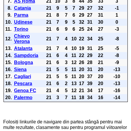
7.
AS Roma
21
10
3
8
44
35
33
3
8.
Catania
21
9
5
7
29
27
32
-1
9.
Parma
21
8
7
6
29
27
31
1
10.
Udinese
21
7
9
5
32
31
30
0
11.
Torino
21
6
9
6
25
24
27
-3
Chievo
12.
21
7
4
10
22
34
25
-8
Verona
13.
Atalanta
21
7
4
10
19
31
25
-5
14.
Sampdoria
21
6
4
11
22
29
22
-8
15.
Bologna
21
6
3
12
26
28
21
-9
16.
Siena
21
5
5
11
20
31
20
-13
17.
Cagliari
21
5
5
11
20
37
20
-10
18.
Pescara
21
6
2
13
17
39
20
-13
19.
Genoa FC
21
4
5
12
21
34
17
-16
20.
Palermo
21
3
7
11
18
34
16
-14
Folosiți linkurile de navigare din partea stângă pentru mai
multe rezultate, clasamente sau pentru programul viitoarelor