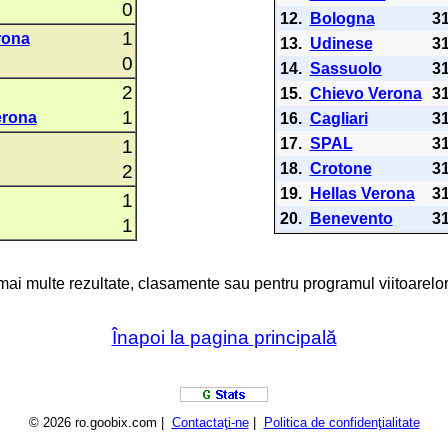
0
12.
Bologna
3
1
rona
13.
Udinese
3
0
14.
Sassuolo
3
2
15.
Chievo Verona
3
1
erona
16.
Cagliari
3
17.
SPAL
3
1
18.
Crotone
3
2
19.
Hellas Verona
3
1
20.
Benevento
3
1
 mai multe rezultate, clasamente sau pentru programul viitoarelor
Înapoi la pagina principală
© 2026 ro.goobix.com |
Contactaţi-ne
|
Politica de confidenţialitate