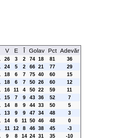
M
V
E
Î
Golav
Pct
Adevăr
1
26
3
2
74
18
81
36
1
24
5
2
66
21
77
29
1
18
6
7
75
40
60
15
1
18
6
7
50
26
60
12
1
16
11
4
50
22
59
11
1
15
7
9
43
36
52
7
1
14
8
9
44
33
50
5
1
13
9
9
47
34
48
3
1
14
6
11
50
46
48
0
1
11
12
8
46
38
45
-3
1
9
8
14
24
31
35
-10