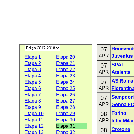
07
Benevent
APR
Juventus
Etapa 1
Etapa 20
Etapa 2
Etapa 21
07
SPAL
Etapa 3
Etapa 22
APR
Atalanta
Etapa 4
Etapa 23
07
AS Roma
Etapa 5
Etapa 24
APR
Etapa 6
Etapa 25
Fiorentin
Etapa 7
Etapa 26
07
Sampdori
Etapa 8
Etapa 27
APR
Genoa F
Etapa 9
Etapa 28
08
Torino
Etapa 10
Etapa 29
Etapa 11
Etapa 30
APR
Inter Mila
Etapa 12
Etapa 31
08
Crotone
Etapa 13
Etapa 32