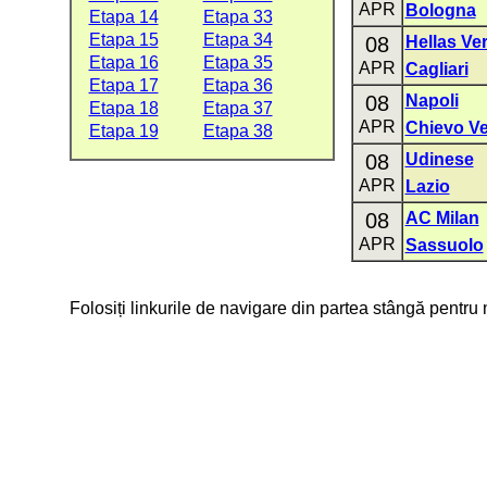
APR
Bologna
Etapa 14
Etapa 33
Etapa 15
Etapa 34
08
Hellas Ve
Etapa 16
Etapa 35
APR
Cagliari
Etapa 17
Etapa 36
08
Napoli
Etapa 18
Etapa 37
APR
Chievo V
Etapa 19
Etapa 38
08
Udinese
APR
Lazio
08
AC Milan
APR
Sassuolo
Folosiți linkurile de navigare din partea stângă pentru