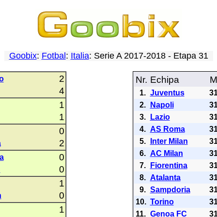
Goobix
:
Fotbal
:
Italia
: Serie A 2017-2018 - Etapa 31
2
o
Nr.
Echipa
4
1.
Juventus
3
1
2.
Napoli
3
1
3.
Lazio
3
4.
AS Roma
3
0
5.
Inter Milan
3
2
a
6.
AC Milan
3
0
a
7.
Fiorentina
3
0
C
8.
Atalanta
3
1
9.
Sampdoria
3
0
n
10.
Torino
3
1
11.
Genoa FC
3