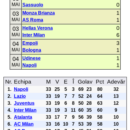
0
MAI
Sassuolo
1
03
Monza Brianza
1
MAI
AS Roma
0
03
Hellas Verona
6
MAI
Inter Milan
3
04
Empoli
1
MAI
Bologna
1
04
Udinese
1
MAI
Napoli
Nr.
Echipa
M
V
E
Î
Golav
Pct
Adevăr
1.
Napoli
33
25
5
3
69
23
80
32
2.
Lazio
33
19
7
7
52
24
64
13
3.
Juventus
33
19
6
8
50
28
63
12
4.
Inter Milan
33
19
3
11
60
35
60
9
5.
Atalanta
33
17
7
9
56
39
58
10
6.
AC Milan
33
16
10
7
53
39
58
10