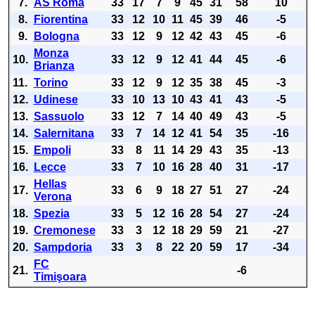
7.
AS Roma
33
17
7
9
45
31
58
10
8.
Fiorentina
33
12
10
11
45
39
46
-5
9.
Bologna
33
12
9
12
42
43
45
-6
Monza
10.
33
12
9
12
41
44
45
-6
Brianza
11.
Torino
33
12
9
12
35
38
45
-3
12.
Udinese
33
10
13
10
43
41
43
-5
13.
Sassuolo
33
12
7
14
40
49
43
-5
14.
Salernitana
33
7
14
12
41
54
35
-16
15.
Empoli
33
8
11
14
29
43
35
-13
16.
Lecce
33
7
10
16
28
40
31
-17
Hellas
17.
33
6
9
18
27
51
27
-24
Verona
18.
Spezia
33
5
12
16
28
54
27
-24
19.
Cremonese
33
3
12
18
29
59
21
-27
20.
Sampdoria
33
3
8
22
20
59
17
-34
FC
21.
-6
Timişoara