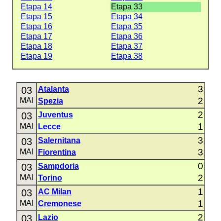
Etapa 14
Etapa 33
Etapa 15
Etapa 34
Etapa 16
Etapa 35
Etapa 17
Etapa 36
Etapa 18
Etapa 37
Etapa 19
Etapa 38
3
03
Atalanta
2
MAI
Spezia
2
03
Juventus
1
MAI
Lecce
3
03
Salernitana
3
MAI
Fiorentina
0
03
Sampdoria
2
MAI
Torino
1
03
AC Milan
1
MAI
Cremonese
2
03
Lazio