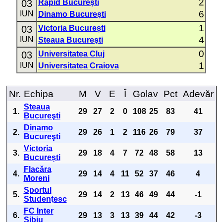
2
03
Rapid Bucureşti
6
IUN
Dinamo Bucureşti
1
03
Victoria București
4
IUN
Steaua Bucureşti
0
03
Universitatea Cluj
1
IUN
Universitatea Craiova
Nr.
Echipa
M
V
E
Î
Golav
Pct
Adevăr
Steaua
1.
29
27
2
0
108
25
83
41
Bucureşti
Dinamo
2.
29
26
1
2
116
26
79
37
Bucureşti
Victoria
3.
29
18
4
7
72
48
58
13
București
Flacăra
4.
29
14
4
11
52
37
46
4
Moreni
Sportul
5.
29
14
2
13
46
49
44
-1
Studenţesc
FC Inter
6.
29
13
3
13
39
44
42
-3
Sibiu