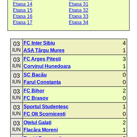
Etapa 14
Etapa 31
Etapa 15
Etapa 32
Etapa 16
Etapa 33
Etapa 17
Etapa 34
4
03
FC Inter Sibiu
1
IUN
ASA Târgu Mureș
3
03
FC Argeş Piteşti
1
IUN
Corvinul Hunedoara
0
03
SC Bacău
0
IUN
Farul Constanţa
2
03
FC Bihor
0
IUN
FC Braşov
1
03
Sportul Studenţesc
0
IUN
FC Olt Scornicești
2
03
Oţelul Galaţi
1
IUN
Flacăra Moreni