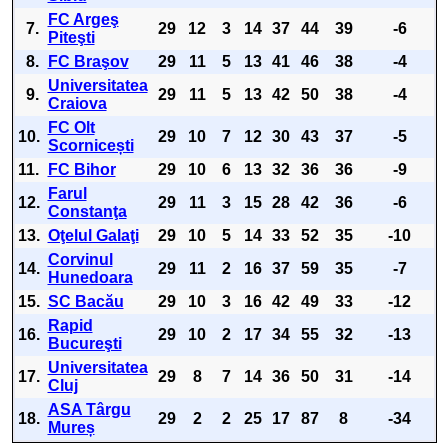
FC Argeş
7.
29
12
3
14
37
44
39
-6
Piteşti
8.
FC Braşov
29
11
5
13
41
46
38
-4
Universitatea
9.
29
11
5
13
42
50
38
-4
Craiova
FC Olt
10.
29
10
7
12
30
43
37
-5
Scornicești
11.
FC Bihor
29
10
6
13
32
36
36
-9
Farul
12.
29
11
3
15
28
42
36
-6
Constanţa
13.
Oţelul Galaţi
29
10
5
14
33
52
35
-10
Corvinul
14.
29
11
2
16
37
59
35
-7
Hunedoara
15.
SC Bacău
29
10
3
16
42
49
33
-12
Rapid
16.
29
10
2
17
34
55
32
-13
Bucureşti
Universitatea
17.
29
8
7
14
36
50
31
-14
Cluj
ASA Târgu
18.
29
2
2
25
17
87
8
-34
Mureș