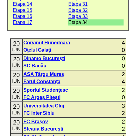
Etapa 14
Etapa 31
Etapa 15
Etapa 32
Etapa 16
Etapa 33
Etapa 17
Etapa 34
4
20
Corvinul Hunedoara
0
IUN
Oţelul Galaţi
0
20
Dinamo Bucureşti
0
IUN
SC Bacău
2
20
ASA Târgu Mureș
4
IUN
Farul Constanţa
2
20
Sportul Studenţesc
0
IUN
FC Argeş Piteşti
3
20
Universitatea Cluj
2
IUN
FC Inter Sibiu
2
20
FC Braşov
2
IUN
Steaua Bucureşti