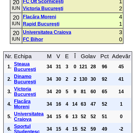
1
20
FC Olt Scornicești
2
IUN
Victoria București
4
20
Flacăra Moreni
1
IUN
Rapid Bucureşti
3
20
Universitatea Craiova
0
IUN
FC Bihor
Nr.
Echipa
M
V
E
Î
Golav
Pct
Adevăr
Steaua
1.
34
31
3
0
121
28
96
45
Bucureşti
Dinamo
2.
34
30
2
2
130
30
92
41
Bucureşti
Victoria
3.
34
20
5
9
81
60
65
14
București
Flacăra
4.
34
16
4
14
63
47
52
1
Moreni
Universitatea
5.
34
15
6
13
52
52
51
0
Craiova
Sportul
6.
34
15
4
15
52
59
49
-2
Studenţesc