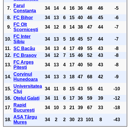
Farul
7.
34
14
4
16
36
48
46
-5
Constanţa
8.
FC Bihor
34
13
6
15
40
46
45
-6
FC Olt
9.
34
12
8
14
38
47
44
-7
Scornicești
FC Inter
10.
34
13
5
16
45
57
44
-7
Sibiu
11.
SC Bacău
34
13
4
17
49
55
43
-8
12.
FC Braşov
34
12
7
15
46
52
43
-8
FC Argeş
13.
34
13
4
17
40
50
43
-8
Piteşti
Corvinul
14.
34
13
3
18
47
68
42
-9
Hunedoara
Universitatea
15.
34
11
8
15
43
55
41
-10
Cluj
16.
Oţelul Galaţi
34
11
6
17
36
59
39
-12
Rapid
17.
34
10
3
21
39
67
33
-18
Bucureşti
ASA Târgu
18.
34
2
2
30
23
101
8
-43
Mureș