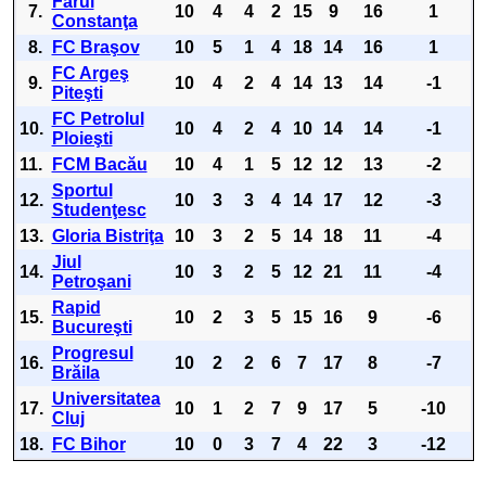
Farul
7.
10
4
4
2
15
9
16
1
Constanţa
8.
FC Braşov
10
5
1
4
18
14
16
1
FC Argeş
9.
10
4
2
4
14
13
14
-1
Piteşti
FC Petrolul
10.
10
4
2
4
10
14
14
-1
Ploieşti
11.
FCM Bacău
10
4
1
5
12
12
13
-2
Sportul
12.
10
3
3
4
14
17
12
-3
Studenţesc
13.
Gloria Bistriţa
10
3
2
5
14
18
11
-4
Jiul
14.
10
3
2
5
12
21
11
-4
Petroşani
Rapid
15.
10
2
3
5
15
16
9
-6
Bucureşti
Progresul
16.
10
2
2
6
7
17
8
-7
Brăila
Universitatea
17.
10
1
2
7
9
17
5
-10
Cluj
18.
FC Bihor
10
0
3
7
4
22
3
-12