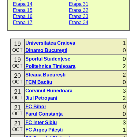
Etapa 14
Etapa 31
Etapa 15
Etapa 32
Etapa 16
Etapa 33
Etapa 17
Etapa 34
1
19
Universitatea Craiova
0
OCT
Dinamo Bucureşti
0
19
Sportul Studenţesc
2
OCT
Politehnica Timişoara
2
20
Steaua Bucureşti
0
OCT
FCM Bacău
3
21
Corvinul Hunedoara
2
OCT
Jiul Petroşani
0
21
FC Bihor
0
OCT
Farul Constanţa
3
21
FC Inter Sibiu
1
OCT
FC Argeş Piteşti