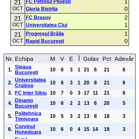
1
21
FC Petrolul Ploieşti
0
OCT
Gloria Bistriţa
2
21
FC Braşov
1
OCT
Universitatea Cluj
1
21
Progresul Brăila
0
OCT
Rapid Bucureşti
Nr.
Echipa
M
V
E
Î
Golav
Pct
Adevăr
Steaua
1.
10
6
3
1
21
6
21
6
Bucureşti
Universitatea
2.
10
6
3
1
20
8
21
6
Craiova
3.
FC Inter Sibiu
10
7
0
3
17
11
21
6
Dinamo
4.
10
6
2
2
13
6
20
5
Bucureşti
Politehnica
5.
10
5
3
2
13
8
18
3
Timişoara
Corvinul
6.
10
6
0
4
15
14
18
3
Hunedoara