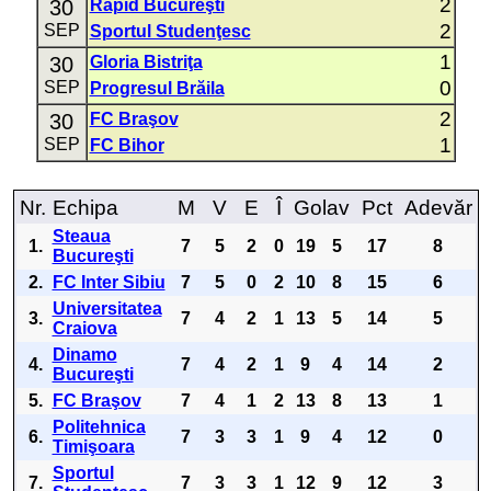
2
30
Rapid Bucureşti
2
SEP
Sportul Studenţesc
1
30
Gloria Bistriţa
0
SEP
Progresul Brăila
2
30
FC Braşov
1
SEP
FC Bihor
Nr.
Echipa
M
V
E
Î
Golav
Pct
Adevăr
Steaua
1.
7
5
2
0
19
5
17
8
Bucureşti
2.
FC Inter Sibiu
7
5
0
2
10
8
15
6
Universitatea
3.
7
4
2
1
13
5
14
5
Craiova
Dinamo
4.
7
4
2
1
9
4
14
2
Bucureşti
5.
FC Braşov
7
4
1
2
13
8
13
1
Politehnica
6.
7
3
3
1
9
4
12
0
Timişoara
Sportul
7.
7
3
3
1
12
9
12
3