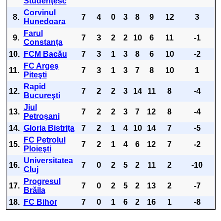
Studenţesc
Corvinul
8.
7
4
0
3
8
9
12
3
Hunedoara
Farul
9.
7
3
2
2
10
6
11
-1
Constanţa
10.
FCM Bacău
7
3
1
3
8
6
10
-2
FC Argeş
11.
7
3
1
3
7
8
10
1
Piteşti
Rapid
12.
7
2
2
3
14
11
8
-4
Bucureşti
Jiul
13.
7
2
2
3
7
12
8
-4
Petroşani
14.
Gloria Bistriţa
7
2
1
4
10
14
7
-5
FC Petrolul
15.
7
2
1
4
6
12
7
-2
Ploieşti
Universitatea
16.
7
0
2
5
2
11
2
-10
Cluj
Progresul
17.
7
0
2
5
2
13
2
-7
Brăila
18.
FC Bihor
7
0
1
6
2
16
1
-8