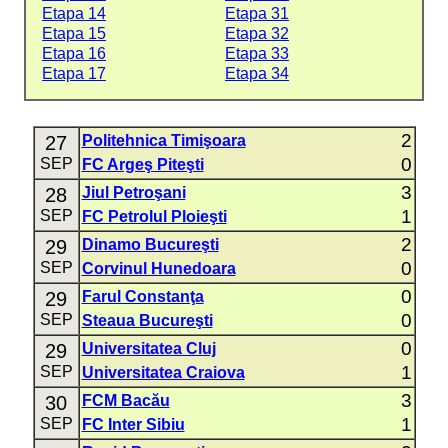
Etapa 14
Etapa 31
Etapa 15
Etapa 32
Etapa 16
Etapa 33
Etapa 17
Etapa 34
2
27
Politehnica Timişoara
0
SEP
FC Argeş Piteşti
3
28
Jiul Petroşani
1
SEP
FC Petrolul Ploieşti
2
29
Dinamo Bucureşti
0
SEP
Corvinul Hunedoara
0
29
Farul Constanţa
0
SEP
Steaua Bucureşti
0
29
Universitatea Cluj
1
SEP
Universitatea Craiova
3
30
FCM Bacău
1
SEP
FC Inter Sibiu