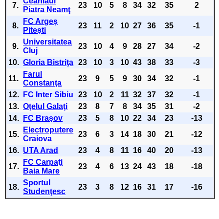
Ceahlăul
7.
23
10
5
8
34
32
35
2
Piatra Neamţ
FC Argeş
8.
23
11
2
10
27
36
35
-1
Piteşti
Universitatea
9.
23
10
4
9
28
27
34
-2
Cluj
10.
Gloria Bistriţa
23
10
3
10
43
38
33
-3
Farul
11.
23
9
5
9
30
34
32
-1
Constanţa
12.
FC Inter Sibiu
23
10
2
11
32
37
32
-1
13.
Oţelul Galaţi
23
8
7
8
34
35
31
-2
14.
FC Braşov
23
5
8
10
22
34
23
-13
Electroputere
15.
23
6
3
14
18
30
21
-12
Craiova
16.
UTA Arad
23
4
8
11
16
40
20
-13
FC Carpaţi
17.
23
4
6
13
24
43
18
-18
Baia Mare
Sportul
18.
23
3
8
12
16
31
17
-16
Studenţesc