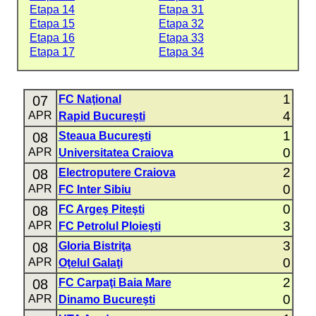
Etapa 14
Etapa 31
Etapa 15
Etapa 32
Etapa 16
Etapa 33
Etapa 17
Etapa 34
1
07
FC Naţional
4
APR
Rapid Bucureşti
1
08
Steaua Bucureşti
0
APR
Universitatea Craiova
2
08
Electroputere Craiova
0
APR
FC Inter Sibiu
0
08
FC Argeş Piteşti
3
APR
FC Petrolul Ploieşti
3
08
Gloria Bistriţa
0
APR
Oţelul Galaţi
2
08
FC Carpaţi Baia Mare
0
APR
Dinamo Bucureşti