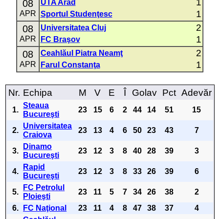
1
08
UTA Arad
1
APR
Sportul Studenţesc
2
08
Universitatea Cluj
1
APR
FC Braşov
2
08
Ceahlăul Piatra Neamţ
1
APR
Farul Constanţa
Nr.
Echipa
M
V
E
Î
Golav
Pct
Adevăr
Steaua
1.
23
15
6
2
44
14
51
15
Bucureşti
Universitatea
2.
23
13
4
6
50
23
43
7
Craiova
Dinamo
3.
23
12
3
8
40
28
39
3
Bucureşti
Rapid
4.
23
12
3
8
33
26
39
6
Bucureşti
FC Petrolul
5.
23
11
5
7
34
26
38
2
Ploieşti
6.
FC Naţional
23
11
4
8
47
38
37
4