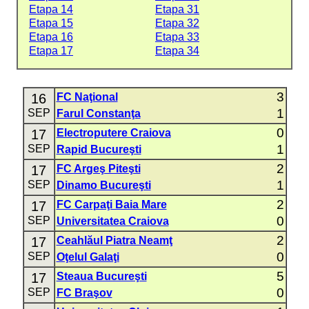
Etapa 14
Etapa 31
Etapa 15
Etapa 32
Etapa 16
Etapa 33
Etapa 17
Etapa 34
3
16
FC Naţional
1
SEP
Farul Constanţa
0
17
Electroputere Craiova
1
SEP
Rapid Bucureşti
2
17
FC Argeş Piteşti
1
SEP
Dinamo Bucureşti
2
17
FC Carpaţi Baia Mare
0
SEP
Universitatea Craiova
2
17
Ceahlăul Piatra Neamţ
0
SEP
Oţelul Galaţi
5
17
Steaua Bucureşti
0
SEP
FC Braşov