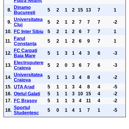
Piatra Neamţ
Dinamo
8.
5
2
1
2
15
13
7
1
Bucureşti
Universitatea
9.
5
2
1
2
7
7
7
-2
Cluj
10.
FC Inter Sibiu
5
2
1
2
6
7
7
1
Farul
11.
5
2
1
2
6
9
7
1
Constanţa
FC Carpaţi
12.
5
1
3
1
4
3
6
-3
Baia Mare
Electroputere
13.
5
2
0
3
6
7
6
-3
Craiova
Universitatea
14.
5
1
1
3
4
8
4
-2
Craiova
15.
UTA Arad
5
1
1
3
4
8
4
-5
16.
Oţelul Galaţi
5
1
1
3
10
15
4
-2
17.
FC Braşov
5
1
1
3
4
11
4
-2
Sportul
18.
5
0
1
4
1
7
1
-5
Studenţesc