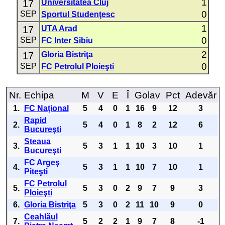
1
17
Universitatea Cluj
0
SEP
Sportul Studenţesc
1
17
UTA Arad
0
SEP
FC Inter Sibiu
2
17
Gloria Bistriţa
0
SEP
FC Petrolul Ploieşti
Nr.
Echipa
M
V
E
Î
Golav
Pct
Adevăr
1.
FC Naţional
5
4
0
1
16
9
12
3
Rapid
2.
5
4
0
1
8
2
12
6
Bucureşti
Steaua
3.
5
3
1
1
10
3
10
1
Bucureşti
FC Argeş
4.
5
3
1
1
10
7
10
1
Piteşti
FC Petrolul
5.
5
3
0
2
9
7
9
3
Ploieşti
6.
Gloria Bistriţa
5
3
0
2
11
10
9
0
Ceahlăul
7.
5
2
2
1
9
7
8
-1