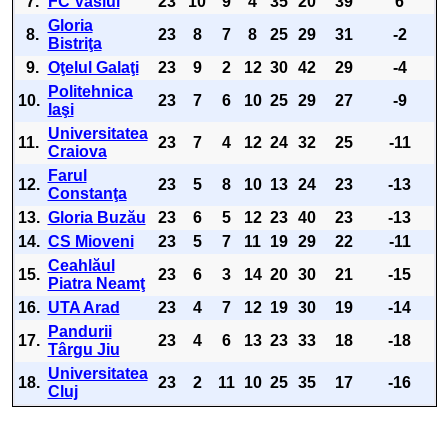
7.
FC Vaslui
23
10
9
4
35
20
39
6
Gloria
8.
23
8
7
8
25
29
31
-2
Bistriţa
9.
Oţelul Galaţi
23
9
2
12
30
42
29
-4
Politehnica
10.
23
7
6
10
25
29
27
-9
Iaşi
Universitatea
11.
23
7
4
12
24
32
25
-11
Craiova
Farul
12.
23
5
8
10
13
24
23
-13
Constanţa
13.
Gloria Buzău
23
6
5
12
23
40
23
-13
14.
CS Mioveni
23
5
7
11
19
29
22
-11
Ceahlăul
15.
23
6
3
14
20
30
21
-15
Piatra Neamţ
16.
UTA Arad
23
4
7
12
19
30
19
-14
Pandurii
17.
23
4
6
13
23
33
18
-18
Târgu Jiu
Universitatea
18.
23
2
11
10
25
35
17
-16
Cluj