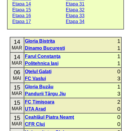
Etapa 14
Etapa 31
Etapa 15
Etapa 32
Etapa 16
Etapa 33
Etapa 17
Etapa 34
1
14
Gloria Bistriţa
1
MAR
Dinamo Bucureşti
1
14
Farul Constanţa
1
MAR
Politehnica Iaşi
0
06
Oţelul Galaţi
3
MAI
FC Vaslui
1
15
Gloria Buzău
3
MAR
Pandurii Târgu Jiu
2
15
FC Timişoara
0
MAR
UTA Arad
0
15
Ceahlăul Piatra Neamţ
0
MAR
CFR Cluj