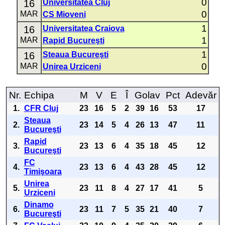
0
16
Universitatea Cluj
0
MAR
CS Mioveni
1
16
Universitatea Craiova
1
MAR
Rapid Bucureşti
1
16
Steaua Bucureşti
0
MAR
Unirea Urziceni
Nr.
Echipa
M
V
E
Î
Golav
Pct
Adevăr
1.
CFR Cluj
23
16
5
2
39
16
53
17
Steaua
2.
23
14
5
4
26
13
47
11
Bucureşti
Rapid
3.
23
13
6
4
35
18
45
12
Bucureşti
FC
4.
23
13
6
4
43
28
45
12
Timişoara
Unirea
5.
23
11
8
4
27
17
41
5
Urziceni
Dinamo
6.
23
11
7
5
35
21
40
7
Bucureşti