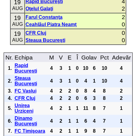
4
19
Rapid Bucureşti
2
AUG
Oţelul Galaţi
2
19
Farul Constanţa
0
AUG
Ceahlăul Piatra Neamţ
0
19
CFR Cluj
0
AUG
Steaua Bucureşti
Nr.
Echipa
M
V
E
Î
Golav
Pct
Adevăr
Rapid
1.
4
3
1
0
10
6
10
4
Bucureşti
Steaua
2.
4
3
1
0
4
1
10
4
Bucureşti
3.
FC Vaslui
4
2
2
0
8
4
8
2
4.
CFR Cluj
4
2
2
0
6
3
8
2
Unirea
5.
4
2
1
1
11
8
7
1
Urziceni
Dinamo
6.
4
2
1
1
6
4
7
1
Bucureşti
7.
FC Timişoara
4
2
1
1
9
8
7
1