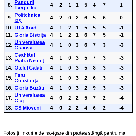
Pandurii
8.
4
2
1
1
5
4
7
1
Târgu Jiu
Politehnica
9.
4
2
0
2
6
5
6
0
Iaşi
10.
UTA Arad
4
1
2
1
5
5
5
-1
11.
Gloria Bistriţa
4
1
2
1
6
7
5
-1
Universitatea
12.
4
1
0
3
6
7
3
-3
Craiova
Ceahlăul
13.
4
1
0
3
5
7
3
-3
Piatra Neamţ
14.
Oţelul Galaţi
4
1
0
3
5
8
3
-3
Farul
15.
4
1
0
3
2
6
3
-3
Constanţa
16.
Gloria Buzău
4
1
0
3
2
9
3
-3
Universitatea
17.
4
0
2
2
5
7
2
-4
Cluj
18.
CS Mioveni
4
0
2
2
4
6
2
-4
Folosiți linkurile de navigare din partea stângă pentru mai