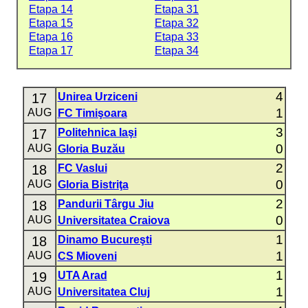
Etapa 14
Etapa 31
Etapa 15
Etapa 32
Etapa 16
Etapa 33
Etapa 17
Etapa 34
4
17
Unirea Urziceni
1
AUG
FC Timişoara
3
17
Politehnica Iaşi
0
AUG
Gloria Buzău
2
18
FC Vaslui
0
AUG
Gloria Bistriţa
2
18
Pandurii Târgu Jiu
0
AUG
Universitatea Craiova
1
18
Dinamo Bucureşti
1
AUG
CS Mioveni
1
19
UTA Arad
1
AUG
Universitatea Cluj