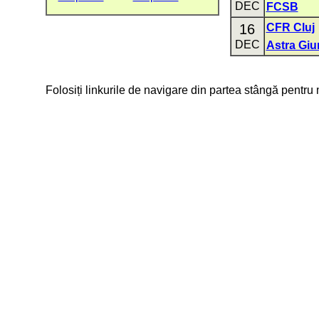
DEC
FCSB
16
CFR Cluj
DEC
Astra Giu
Folosiți linkurile de navigare din partea stângă pentru