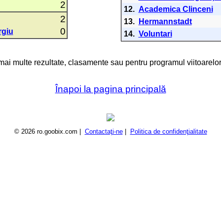
2
12.
Academica Clinceni
2
13.
Hermannstadt
0
rgiu
14.
Voluntari
 mai multe rezultate, clasamente sau pentru programul viitoarelor
Înapoi la pagina principală
© 2026 ro.goobix.com |
Contactaţi-ne
|
Politica de confidenţialitate