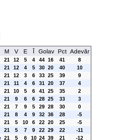
1
M
V
E
Î
Golav
Pct
Adevăr
21
12
5
4
44
16
41
8
21
12
4
5
30
20
40
10
21
12
3
6
33
25
39
9
21
11
4
6
31
20
37
4
21
10
5
6
41
25
35
2
21
9
6
6
28
25
33
3
21
7
9
5
29
28
30
0
21
8
4
9
32
36
28
-5
21
5
10
6
22
20
25
-5
21
5
7
9
22
29
22
-11
e
21
5
6
10
24
39
21
-12