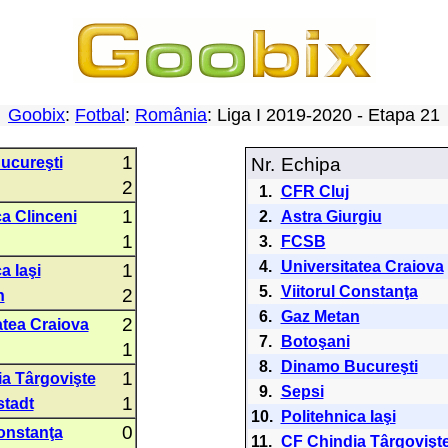
Goobix
:
Fotbal
:
România
: Liga I 2019-2020 - Etapa 2
1
ucureşti
Nr.
Echipa
2
1.
CFR Cluj
1
a Clinceni
2.
Astra Giurgiu
1
3.
FCSB
4.
Universitatea Craiova
1
a Iaşi
5.
Viitorul Constanţa
2
n
6.
Gaz Metan
2
atea Craiova
7.
Botoşani
1
8.
Dinamo Bucureşti
1
a Târgovişte
9.
Sepsi
1
tadt
10.
Politehnica Iaşi
0
Constanţa
11.
CF Chindia Târgovişt