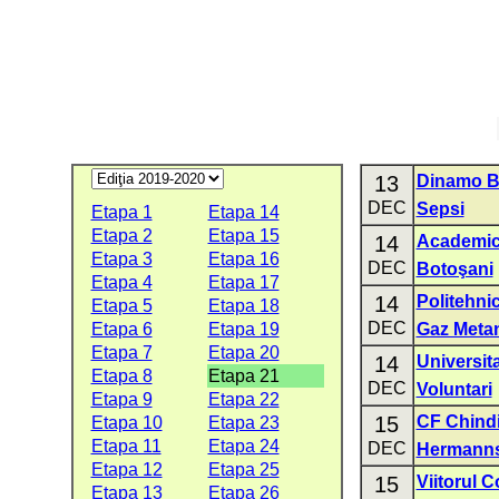
13
Dinamo B
DEC
Sepsi
Etapa 1
Etapa 14
Etapa 2
Etapa 15
14
Academic
Etapa 3
Etapa 16
DEC
Botoşani
Etapa 4
Etapa 17
14
Politehnic
Etapa 5
Etapa 18
DEC
Etapa 6
Etapa 19
Gaz Meta
Etapa 7
Etapa 20
14
Universit
Etapa 8
Etapa 21
DEC
Voluntari
Etapa 9
Etapa 22
15
CF Chindi
Etapa 10
Etapa 23
Etapa 11
Etapa 24
DEC
Hermanns
Etapa 12
Etapa 25
15
Viitorul 
Etapa 13
Etapa 26