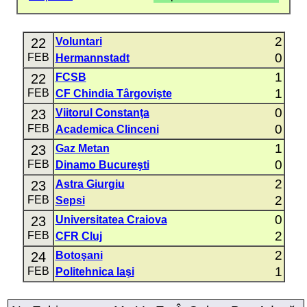
2
22
Voluntari
0
FEB
Hermannstadt
1
22
FCSB
1
FEB
CF Chindia Târgovişte
0
23
Viitorul Constanţa
0
FEB
Academica Clinceni
1
23
Gaz Metan
0
FEB
Dinamo Bucureşti
2
23
Astra Giurgiu
2
FEB
Sepsi
0
23
Universitatea Craiova
2
FEB
CFR Cluj
2
24
Botoşani
1
FEB
Politehnica Iaşi