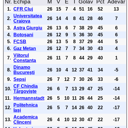
Nr.
Echipa
M
V
E
Î
Golav
Pct
Adevăr
1.
CFR Cluj
26
15
7
4
51
16
52
13
Universitatea
2.
26
14
4
8
41
28
46
7
Craiova
3.
Astra Giurgiu
26
13
6
7
38
29
45
6
4.
Botoşani
26
12
9
5
36
30
45
6
5.
FCSB
26
13
5
8
37
29
44
5
6.
Gaz Metan
26
12
7
7
34
30
43
4
Viitorul
7.
26
11
7
8
44
29
40
1
Constanţa
Dinamo
8.
26
10
4
12
37
41
34
-5
Bucureşti
9.
Sepsi
26
7
12
7
30
26
33
-6
CF Chindia
10.
26
6
7
13
29
47
25
-14
Târgovişte
11.
Hermannstadt
26
5
10
11
26
44
25
-14
Politehnica
12.
26
5
7
14
26
40
22
-17
Iaşi
Academica
13.
26
4
10
12
30
47
22
-17
Clinceni