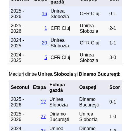
gazdă
2025 -
Unirea
16
CFR Cluj
0-1
2026
Slobozia
2025 -
Unirea
1
CFR Cluj
2-1
2026
Slobozia
2024 -
Unirea
20
CFR Cluj
1-1
2025
Slobozia
2024 -
Unirea
5
CFR Cluj
3-0
2025
Slobozia
Meciuri dintre
Unirea Slobozia
şi
Dinamo Bucureşti
:
Echipa
Sezonul
Etapa
Oaspeţi
Scor
gazdă
2025 -
Unirea
Dinamo
12
0-1
2026
Slobozia
Bucureşti
2025 -
Dinamo
Unirea
27
1-0
2026
Bucureşti
Slobozia
2024 -
Unirea
Dinamo