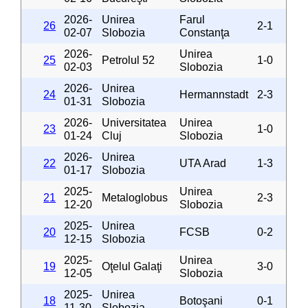
2026-
Unirea
Farul
26
2-1
02-07
Slobozia
Constanţa
2026-
Unirea
25
Petrolul 52
1-0
02-03
Slobozia
2026-
Unirea
24
Hermannstadt
2-3
01-31
Slobozia
2026-
Universitatea
Unirea
23
1-0
01-24
Cluj
Slobozia
2026-
Unirea
22
UTA Arad
1-3
01-17
Slobozia
2025-
Unirea
21
Metaloglobus
2-3
12-20
Slobozia
2025-
Unirea
20
FCSB
0-2
12-15
Slobozia
2025-
Unirea
19
Oţelul Galaţi
3-0
12-05
Slobozia
2025-
Unirea
18
Botoşani
0-1
11-30
Slobozia