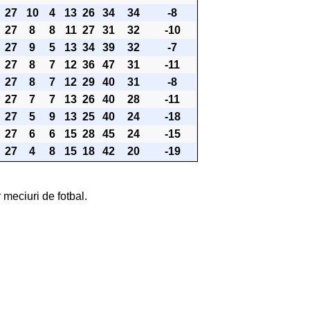
27
10
4
13
26
34
34
-8
27
8
8
11
27
31
32
-10
27
9
5
13
34
39
32
-7
27
8
7
12
36
47
31
-11
27
8
7
12
29
40
31
-8
27
7
7
13
26
40
28
-11
27
5
9
13
25
40
24
-18
27
6
6
15
28
45
24
-15
27
4
8
15
18
42
20
-19
 meciuri de fotbal.