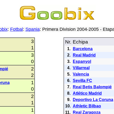
obix
:
Fotbal
:
Spania
: Primera Division 2004-2005 - Eta
3
Nr.
Echipa
1
1.
Barcelona
3
2.
Real Madrid
0
3.
Espanyol
4.
Villarreal
2
mpié
5.
Valencia
2
6.
Sevilla FC
1
oruna
7.
Real Betis Balompié
0
8.
Atlético Madrid
2
9.
Deportivo La Coruna
1
10.
Athletic Bilbao
1
11.
Real Zaragoza