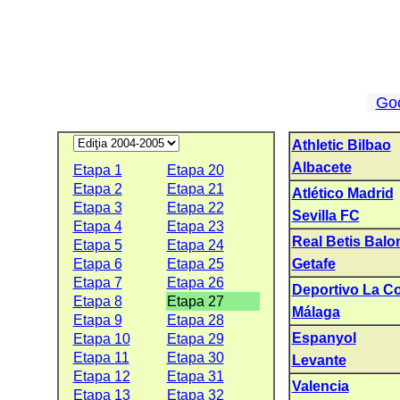
Go
Athletic Bilbao
Albacete
Etapa 1
Etapa 20
Etapa 2
Etapa 21
Atlético Madrid
Etapa 3
Etapa 22
Sevilla FC
Etapa 4
Etapa 23
Real Betis Balo
Etapa 5
Etapa 24
Etapa 6
Etapa 25
Getafe
Etapa 7
Etapa 26
Deportivo La C
Etapa 8
Etapa 27
Málaga
Etapa 9
Etapa 28
Espanyol
Etapa 10
Etapa 29
Etapa 11
Etapa 30
Levante
Etapa 12
Etapa 31
Valencia
Etapa 13
Etapa 32