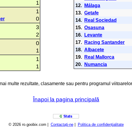
1
12.
Málaga
1
13.
Getafe
0
er
14.
Real Sociedad
3
15.
Osasuna
2
16.
Levante
17.
Racing Santander
0
18.
Albacete
1
19.
Real Mallorca
1
20.
Numancia
1
 mai multe rezultate, clasamente sau pentru programul viitoarelor
Înapoi la pagina principală
© 2026 ro.goobix.com |
Contactaţi-ne
|
Politica de confidenţialitate