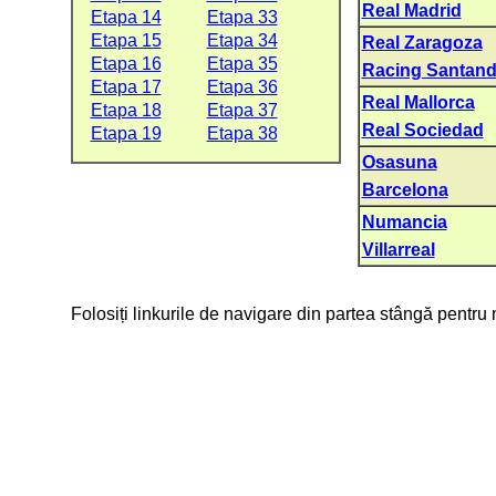
Real Madrid
Etapa 14
Etapa 33
Etapa 15
Etapa 34
Real Zaragoza
Etapa 16
Etapa 35
Racing Santand
Etapa 17
Etapa 36
Real Mallorca
Etapa 18
Etapa 37
Real Sociedad
Etapa 19
Etapa 38
Osasuna
Barcelona
Numancia
Villarreal
Folosiți linkurile de navigare din partea stângă pentru