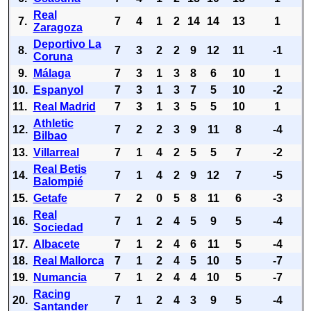
Real
7.
7
4
1
2
14
14
13
1
Zaragoza
Deportivo La
8.
7
3
2
2
9
12
11
-1
Coruna
9.
Málaga
7
3
1
3
8
6
10
1
10.
Espanyol
7
3
1
3
7
5
10
-2
11.
Real Madrid
7
3
1
3
5
5
10
1
Athletic
12.
7
2
2
3
9
11
8
-4
Bilbao
13.
Villarreal
7
1
4
2
5
5
7
-2
Real Betis
14.
7
1
4
2
9
12
7
-5
Balompié
15.
Getafe
7
2
0
5
8
11
6
-3
Real
16.
7
1
2
4
5
9
5
-4
Sociedad
17.
Albacete
7
1
2
4
6
11
5
-4
18.
Real Mallorca
7
1
2
4
5
10
5
-7
19.
Numancia
7
1
2
4
4
10
5
-7
Racing
20.
7
1
2
4
3
9
5
-4
Santander