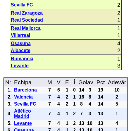
2
Sevilla FC
2
Real Zaragoza
1
Real Sociedad
1
Real Mallorca
1
Villarreal
4
Osasuna
2
Albacete
1
Numancia
3
Levante
Nr.
Echipa
M
V
E
Î
Golav
Pct
Adevăr
1.
Barcelona
7
6
1
0
14
3
19
10
2.
Valencia
7
4
2
1
16
8
14
2
3.
Sevilla FC
7
4
2
1
8
4
14
5
Atlético
4.
7
4
1
2
7
3
13
1
Madrid
5.
Levante
7
4
1
2
13
10
13
4
6.
Osasuna
7
4
1
2
13
10
13
1