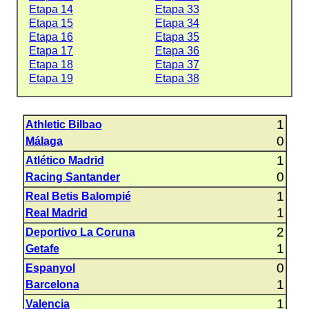
Etapa 14
Etapa 33
Etapa 15
Etapa 34
Etapa 16
Etapa 35
Etapa 17
Etapa 36
Etapa 18
Etapa 37
Etapa 19
Etapa 38
1
Athletic Bilbao
0
Málaga
1
Atlético Madrid
0
Racing Santander
1
Real Betis Balompié
1
Real Madrid
2
Deportivo La Coruna
1
Getafe
0
Espanyol
1
Barcelona
1
Valencia