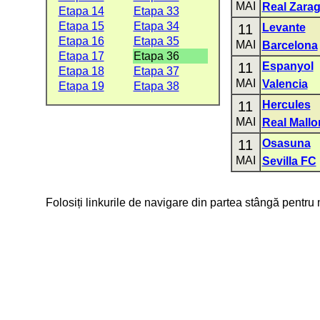
MAI
Real Zara
Etapa 14
Etapa 33
Etapa 15
Etapa 34
11
Levante
Etapa 16
Etapa 35
MAI
Barcelona
Etapa 17
Etapa 36
11
Espanyol
Etapa 18
Etapa 37
MAI
Valencia
Etapa 19
Etapa 38
11
Hercules
MAI
Real Mallo
11
Osasuna
MAI
Sevilla FC
Folosiți linkurile de navigare din partea stângă pentru