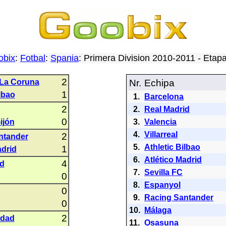
obix
:
Fotbal
:
Spania
: Primera Division 2010-2011 - Eta
2
 La Coruna
Nr.
Echipa
1
lbao
1.
Barcelona
2
2.
Real Madrid
0
ijón
3.
Valencia
4.
Villarreal
2
ntander
5.
Athletic Bilbao
1
adrid
6.
Atlético Madrid
4
id
7.
Sevilla FC
0
8.
Espanyol
0
9.
Racing Santander
0
10.
Málaga
2
edad
11.
Osasuna