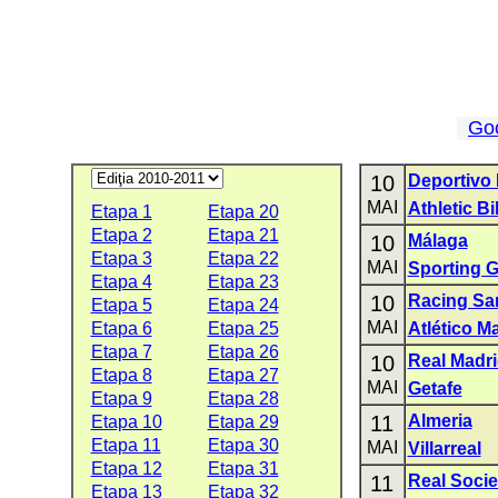
Go
10
Deportivo
MAI
Athletic Bi
Etapa 1
Etapa 20
Etapa 2
Etapa 21
10
Málaga
Etapa 3
Etapa 22
MAI
Sporting G
Etapa 4
Etapa 23
10
Racing Sa
Etapa 5
Etapa 24
MAI
Etapa 6
Etapa 25
Atlético M
Etapa 7
Etapa 26
10
Real Madr
Etapa 8
Etapa 27
MAI
Getafe
Etapa 9
Etapa 28
11
Almeria
Etapa 10
Etapa 29
Etapa 11
Etapa 30
MAI
Villarreal
Etapa 12
Etapa 31
11
Real Soci
Etapa 13
Etapa 32