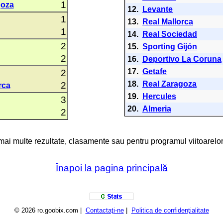
1
goza
12.
Levante
1
13.
Real Mallorca
1
14.
Real Sociedad
2
15.
Sporting Gijón
2
16.
Deportivo La Coruna
17.
Getafe
2
18.
Real Zaragoza
2
rca
19.
Hercules
3
20.
Almeria
2
 mai multe rezultate, clasamente sau pentru programul viitoarelor
Înapoi la pagina principală
© 2026 ro.goobix.com |
Contactaţi-ne
|
Politica de confidenţialitate