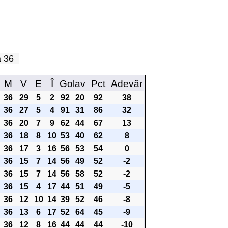
pa 36
M
V
E
Î
Golav
Pct
Adevăr
36
29
5
2
92
20
92
38
36
27
5
4
91
31
86
32
36
20
7
9
62
44
67
13
36
18
8
10
53
40
62
8
36
17
3
16
56
53
54
0
36
15
7
14
56
49
52
-2
36
15
7
14
56
58
52
-2
36
15
4
17
44
51
49
-5
36
12
10
14
39
52
46
-8
36
13
6
17
52
64
45
-9
36
12
8
16
44
44
44
-10