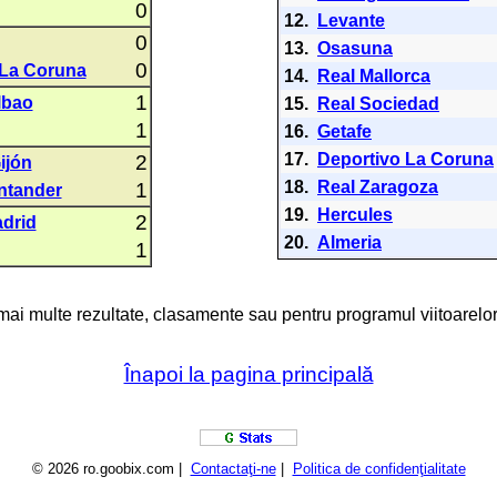
0
12.
Levante
0
13.
Osasuna
0
 La Coruna
14.
Real Mallorca
1
lbao
15.
Real Sociedad
1
16.
Getafe
17.
Deportivo La Coruna
2
ijón
18.
Real Zaragoza
1
ntander
19.
Hercules
2
adrid
20.
Almeria
1
 mai multe rezultate, clasamente sau pentru programul viitoarelor
Înapoi la pagina principală
© 2026 ro.goobix.com |
Contactaţi-ne
|
Politica de confidenţialitate