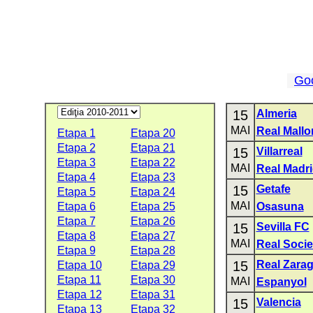
Go
15
Almeria
MAI
Real Mallo
Etapa 1
Etapa 20
Etapa 2
Etapa 21
15
Villarreal
Etapa 3
Etapa 22
MAI
Real Madr
Etapa 4
Etapa 23
15
Getafe
Etapa 5
Etapa 24
MAI
Etapa 6
Etapa 25
Osasuna
Etapa 7
Etapa 26
15
Sevilla FC
Etapa 8
Etapa 27
MAI
Real Soci
Etapa 9
Etapa 28
15
Real Zara
Etapa 10
Etapa 29
Etapa 11
Etapa 30
MAI
Espanyol
Etapa 12
Etapa 31
15
Valencia
Etapa 13
Etapa 32