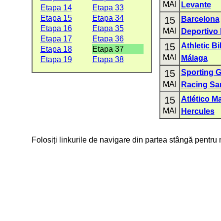
MAI
Levante
Etapa 14
Etapa 33
Etapa 15
Etapa 34
15
Barcelona
Etapa 16
Etapa 35
MAI
Deportivo
Etapa 17
Etapa 36
15
Athletic Bi
Etapa 18
Etapa 37
MAI
Málaga
Etapa 19
Etapa 38
15
Sporting G
MAI
Racing Sa
15
Atlético M
MAI
Hercules
Folosiți linkurile de navigare din partea stângă pentru