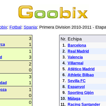
obix
:
Fotbal
:
Spania
: Primera Division 2010-2011 - Eta
3
Nr.
Echipa
1
rca
1.
Barcelona
1
2.
Real Madrid
3
id
3.
Valencia
4.
Villarreal
2
5.
Atlético Madrid
0
6.
Athletic Bilbao
3
7.
Sevilla FC
1
edad
8.
Espanyol
1
goza
9.
Sporting Gijón
0
10.
Málaga
0
11.
Racing Santander