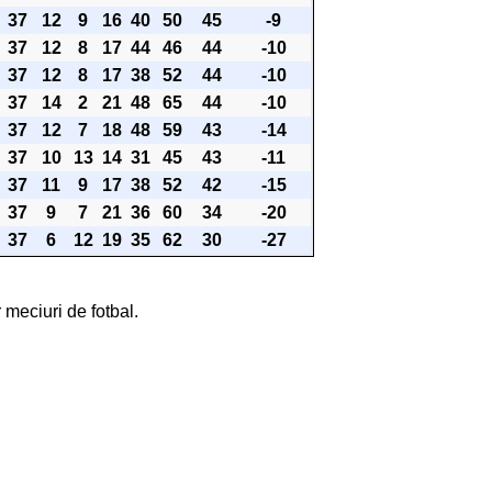
37
12
9
16
40
50
45
-9
37
12
8
17
44
46
44
-10
37
12
8
17
38
52
44
-10
37
14
2
21
48
65
44
-10
37
12
7
18
48
59
43
-14
37
10
13
14
31
45
43
-11
37
11
9
17
38
52
42
-15
37
9
7
21
36
60
34
-20
37
6
12
19
35
62
30
-27
 meciuri de fotbal.