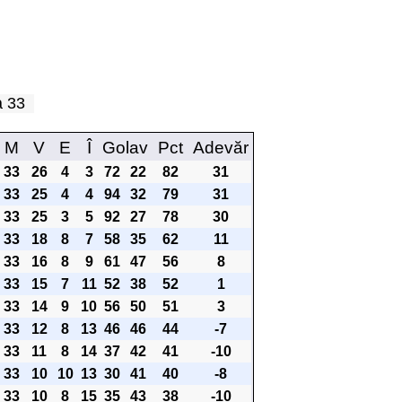
pa 33
M
V
E
Î
Golav
Pct
Adevăr
33
26
4
3
72
22
82
31
33
25
4
4
94
32
79
31
33
25
3
5
92
27
78
30
33
18
8
7
58
35
62
11
33
16
8
9
61
47
56
8
33
15
7
11
52
38
52
1
33
14
9
10
56
50
51
3
33
12
8
13
46
46
44
-7
33
11
8
14
37
42
41
-10
33
10
10
13
30
41
40
-8
33
10
8
15
35
43
38
-10