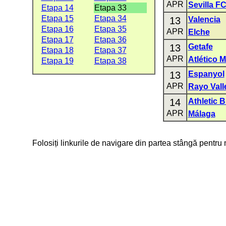
APR
Sevilla F
Etapa 14
Etapa 33
Etapa 15
Etapa 34
13
Valencia
Etapa 16
Etapa 35
APR
Elche
Etapa 17
Etapa 36
13
Getafe
Etapa 18
Etapa 37
APR
Atlético 
Etapa 19
Etapa 38
13
Espanyol
APR
Rayo Val
14
Athletic B
APR
Málaga
Folosiți linkurile de navigare din partea stângă pentru