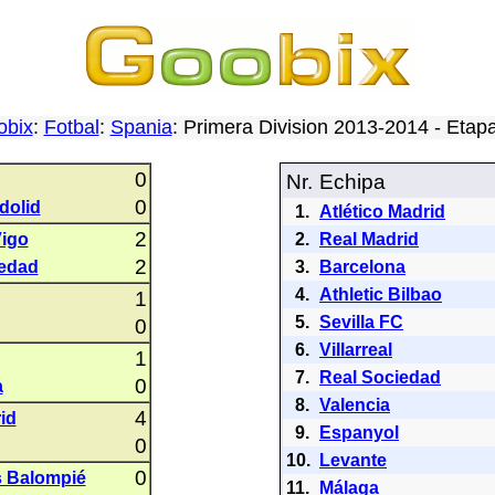
obix
:
Fotbal
:
Spania
: Primera Division 2013-2014 - Eta
0
Nr.
Echipa
0
dolid
1.
Atlético Madrid
2
Vigo
2.
Real Madrid
2
iedad
3.
Barcelona
4.
Athletic Bilbao
1
5.
Sevilla FC
0
6.
Villarreal
1
7.
Real Sociedad
0
a
8.
Valencia
4
id
9.
Espanyol
0
10.
Levante
0
s Balompié
11.
Málaga