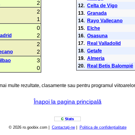
2
C
12.
Celta de Vigo
2
13.
Granada
1
14.
Rayo Vallecano
0
15.
Elche
2
Madrid
16.
Osasuna
17.
Real Valladolid
2
18.
Getafe
2
lecano
19.
Almeria
3
ilbao
20.
Real Betis Balompié
0
 mai multe rezultate, clasamente sau pentru programul viitoarelor
Înapoi la pagina principală
© 2026 ro.goobix.com |
Contactaţi-ne
|
Politica de confidenţialitate