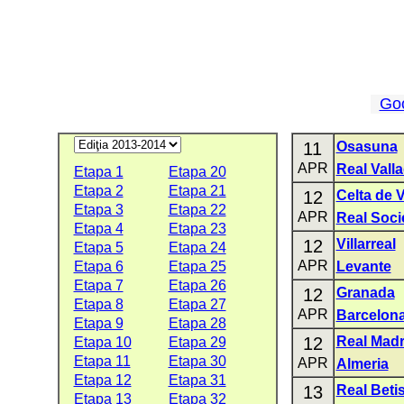
Go
11
Osasuna
APR
Real Valla
Etapa 1
Etapa 20
Etapa 2
Etapa 21
12
Celta de 
Etapa 3
Etapa 22
APR
Real Soc
Etapa 4
Etapa 23
12
Villarreal
Etapa 5
Etapa 24
APR
Etapa 6
Etapa 25
Levante
Etapa 7
Etapa 26
12
Granada
Etapa 8
Etapa 27
APR
Barcelon
Etapa 9
Etapa 28
12
Real Madr
Etapa 10
Etapa 29
Etapa 11
Etapa 30
APR
Almeria
Etapa 12
Etapa 31
13
Real Beti
Etapa 13
Etapa 32