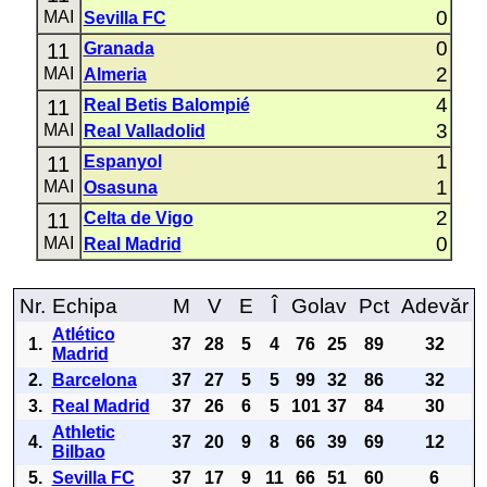
0
MAI
Sevilla FC
0
11
Granada
2
MAI
Almeria
4
11
Real Betis Balompié
3
MAI
Real Valladolid
1
11
Espanyol
1
MAI
Osasuna
2
11
Celta de Vigo
0
MAI
Real Madrid
Nr.
Echipa
M
V
E
Î
Golav
Pct
Adevăr
Atlético
1.
37
28
5
4
76
25
89
32
Madrid
2.
Barcelona
37
27
5
5
99
32
86
32
3.
Real Madrid
37
26
6
5
101
37
84
30
Athletic
4.
37
20
9
8
66
39
69
12
Bilbao
5.
Sevilla FC
37
17
9
11
66
51
60
6