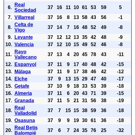
Real
6.
37
16
11
10
61
53
59
5
Sociedad
7.
Villarreal
37
16
8
13
58
43
56
-1
Celta de
8.
37
14
7
16
48
52
49
-8
Vigo
9.
Levante
37
12
12
13
35
42
48
-9
10.
Valencia
37
12
10
15
49
52
46
-8
Rayo
11.
37
13
4
20
45
78
43
-11
Vallecano
12.
Espanyol
37
11
9
17
40
48
42
-15
13.
Málaga
37
11
9
17
38
46
42
-12
14.
Elche
37
9
13
15
29
47
40
-17
15.
Getafe
37
10
9
18
33
53
39
-18
16.
Almeria
37
11
6
20
43
71
39
-15
17.
Granada
37
11
5
21
31
56
38
-19
Real
18.
37
7
15
15
38
59
36
-18
Valladolid
19.
Osasuna
37
9
9
19
30
61
36
-18
Real Betis
20.
37
6
7
24
35
76
25
-32
Balompié