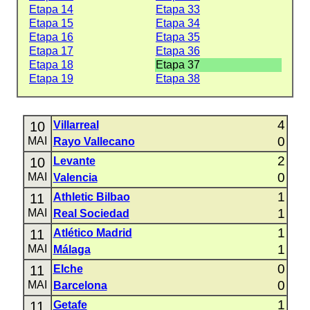
Etapa 14
Etapa 33
Etapa 15
Etapa 34
Etapa 16
Etapa 35
Etapa 17
Etapa 36
Etapa 18
Etapa 37
Etapa 19
Etapa 38
4
10
Villarreal
0
MAI
Rayo Vallecano
2
10
Levante
0
MAI
Valencia
1
11
Athletic Bilbao
1
MAI
Real Sociedad
1
11
Atlético Madrid
1
MAI
Málaga
0
11
Elche
0
MAI
Barcelona
1
11
Getafe