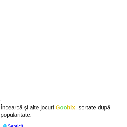
Încearcă şi alte jocuri
G
oo
bix
, sortate după
popularitate:
Şeptică