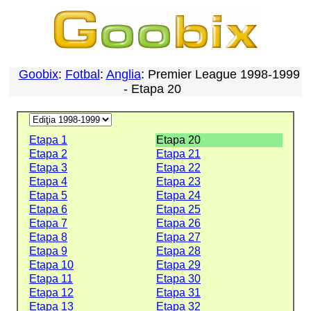
Goobix
:
Fotbal
:
Anglia
: Premier League 1998-1999
- Etapa 20
Etapa 1
Etapa 20
Etapa 2
Etapa 21
Etapa 3
Etapa 22
Etapa 4
Etapa 23
Etapa 5
Etapa 24
Etapa 6
Etapa 25
Etapa 7
Etapa 26
Etapa 8
Etapa 27
Etapa 9
Etapa 28
Etapa 10
Etapa 29
Etapa 11
Etapa 30
Etapa 12
Etapa 31
Etapa 13
Etapa 32