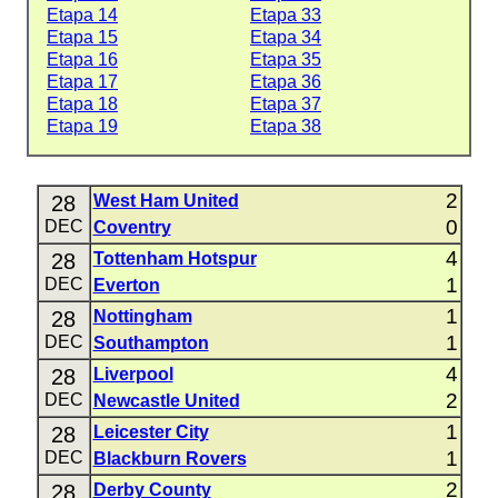
Etapa 14
Etapa 33
Etapa 15
Etapa 34
Etapa 16
Etapa 35
Etapa 17
Etapa 36
Etapa 18
Etapa 37
Etapa 19
Etapa 38
2
28
West Ham United
0
DEC
Coventry
4
28
Tottenham Hotspur
1
DEC
Everton
1
28
Nottingham
1
DEC
Southampton
4
28
Liverpool
2
DEC
Newcastle United
1
28
Leicester City
1
DEC
Blackburn Rovers
2
28
Derby County